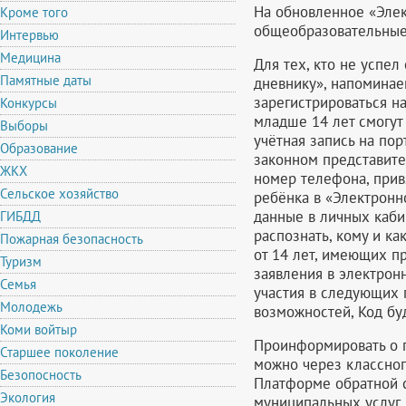
На обновленное «Эле
Кроме того
общеобразовательные
Интервью
Медицина
Для тех, кто не успел
Памятные даты
дневнику», напоминаем
зарегистрироваться на
Конкурсы
младше 14 лет смогут 
Выборы
учётная запись на пор
Образование
законном представите
ЖКХ
номер телефона, прив
Сельское хозяйство
ребёнка в «Электронн
данные в личных кабин
ГИБДД
распознать, кому и к
Пожарная безопасность
от 14 лет, имеющих п
Туризм
заявления в электронн
Семья
участия в следующих 
Молодежь
возможностей, Код б
Коми войтыр
Проинформировать о 
Старшее поколение
можно через классног
Безопосность
Платформе обратной с
Экология
муниципальных услуг,