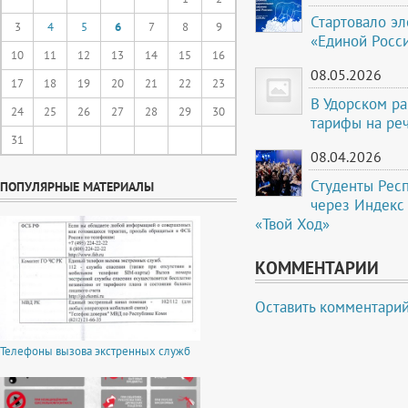
Стартовало э
3
4
5
6
7
8
9
«Единой Росс
10
11
12
13
14
15
16
08.05.2026
17
18
19
20
21
22
23
В Удорском р
24
25
26
27
28
29
30
тарифы на ре
31
08.04.2026
Студенты Рес
ПОПУЛЯРНЫЕ МАТЕРИАЛЫ
через Индекс
«Твой Ход»
КОММЕНТАРИИ
Оставить комментари
Телефоны вызова экстренных служб