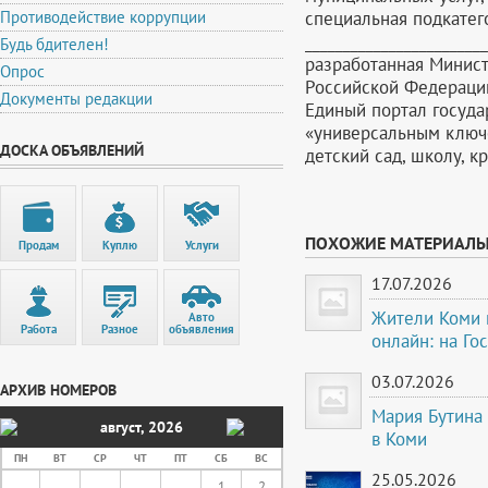
специальная подкатег
Противодействие коррупции
______________________
Будь бдителен!
разработанная Минис
Опрос
Российской Федерации
Документы редакции
Единый портал государ
«универсальным ключо
ДОСКА ОБЪЯВЛЕНИЙ
детский сад, школу, к
ПОХОЖИЕ МАТЕРИАЛ
Продам
Куплю
Услуги
17.07.2026
Жители Коми м
Авто
Работа
Разное
объявления
онлайн: на Го
03.07.2026
АРХИВ НОМЕРОВ
Мария Бутина 
август
,
2026
в Коми
ПН
ВТ
СР
ЧТ
ПТ
СБ
ВС
25.05.2026
1
2