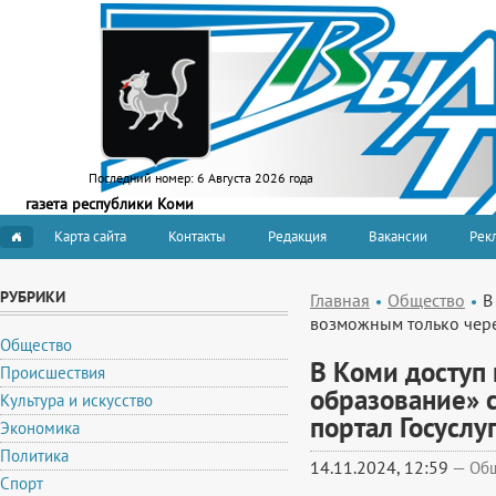
Последний номер:
6 Августа 2026 года
газета республики Коми
Карта сайта
Контакты
Редакция
Вакансии
Рекл
РУБРИКИ
Главная
Общество
В
возможным только чере
Общество
В Коми доступ 
Происшествия
образование» 
Культура и искусство
портал Госуслу
Экономика
Политика
14.11.2024, 12:59
—
Об
Спорт