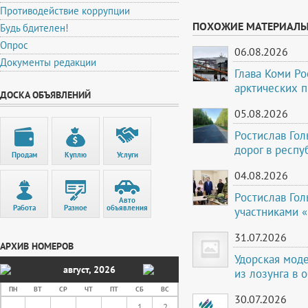
Противодействие коррупции
ПОХОЖИЕ МАТЕРИАЛ
Будь бдителен!
Опрос
06.08.2026
Документы редакции
Глава Коми Ро
арктических 
ДОСКА ОБЪЯВЛЕНИЙ
05.08.2026
Ростислав Го
дорог в респу
Продам
Куплю
Услуги
04.08.2026
Ростислав Гол
Авто
Работа
Разное
объявления
участниками 
31.07.2026
АРХИВ НОМЕРОВ
Удорская мод
август
,
2026
из лозунга в 
ПН
ВТ
СР
ЧТ
ПТ
СБ
ВС
30.07.2026
1
2