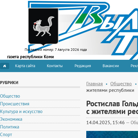
Последний номер:
7 Августа 2026 года
газета республики Коми
Карта сайта
Контакты
Редакция
Вакансии
Рекл
РУБРИКИ
Главная
Общество
жителями республики
Общество
Ростислав Гол
Происшествия
с жителями ре
Культура и искусство
Экономика
14.04.2025, 15:46
—
Об
Политика
Спорт