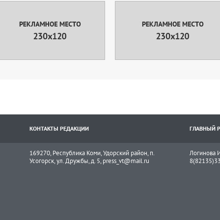
КОНТАКТЫ РЕДАКЦИИ
ГЛАВНЫЙ 
169270, Республика Коми, Удорский район, п.
Логинова И
Усогорск, ул. Дружбы, д. 5, press_vt@mail.ru
8(82135)3