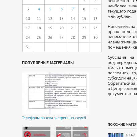
неизменно в 
наиболее знач
3
4
5
6
7
8
9
текущего года
млн рублей.
10
11
12
13
14
15
16
Напомним: на 
17
18
19
20
21
22
23
право пользо
наниматели ж
24
25
26
27
28
29
30
члены жилищно
31
помещения (кв
Субсидия на 
подтвержденн
ПОПУЛЯРНЫЕ МАТЕРИАЛЫ
жилых помещен
последних го
субсидии на Ж
Обратиться за
в Центр социа
документы» на
Телефоны вызова экстренных служб
ПОХОЖИЕ МАТЕ
07.08