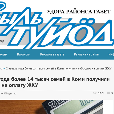
ода
акция
Вакансии
Реклама в газете
Реклама на сайте
Ин
во
С начала года более 14 тысяч семей в Коми получили субсидию на оплату ЖКУ
года более 14 тысяч семей в Коми получили
 на оплату ЖКУ
1425
0
5
—
Общество