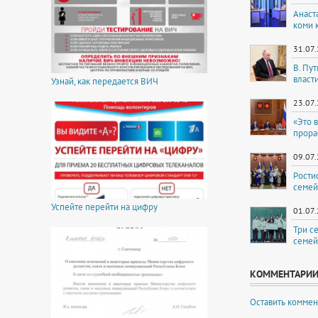
Анаст
коми 
31.07
В. Пу
власт
Узнай, как передается ВИЧ
23.07
«Это 
прора
09.07
Рости
семей
Успейте перейти на цифру
01.07
Три с
семей
КОММЕНТАРИ
Оставить коммен