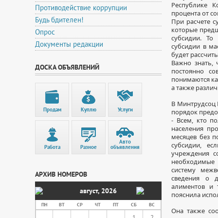
Республике К
Противодействие коррупции
процента от с
Будь бдителен!
При расчете с
которые предш
Опрос
субсидии. То
Документы редакции
субсидии в ма
будет рассчиты
Важно знать,
ДОСКА ОБЪЯВЛЕНИЙ
постоянно с
понимаются как
а также разли
В Минтрудсоц 
Продам
Куплю
Услуги
порядок предо
- Всем, кто 
населения пр
месяцев без п
Авто
субсидии, ес
Работа
Разное
объявления
учреждения с
необходимые 
систему межв
АРХИВ НОМЕРОВ
сведения о д
алиментов и 
август
,
2026
пояснила испо
ПН
ВТ
СР
ЧТ
ПТ
СБ
ВС
Она также со
1
2