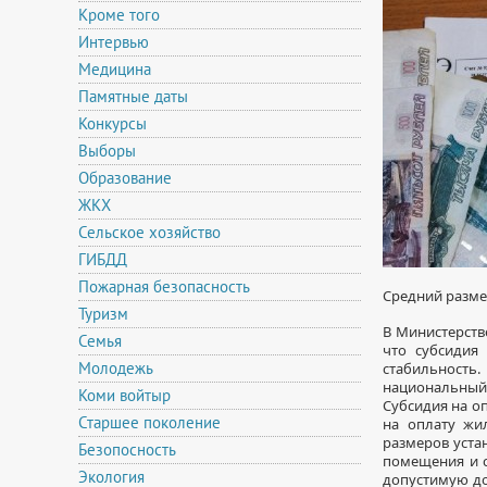
Кроме того
Интервью
Медицина
Памятные даты
Конкурсы
Выборы
Образование
ЖКХ
Сельское хозяйство
ГИБДД
Пожарная безопасность
Средний разме
Туризм
В Министерств
Семья
что субсидия
Молодежь
стабильность
национальный 
Коми войтыр
Субсидия на о
Старшее поколение
на оплату жи
размеров уст
Безопосность
помещения и 
Экология
допустимую до