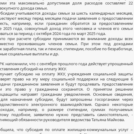
оми эта максимально допустимая доля расходов составляет 22
овокупного дохода семьи.
убсидии учитываются доходы семьи за шесть календарных месяцев,
ествуют месяцу перед месяцем подачи заявления о предоставлении
 есть, например, если гражданин обратится за предоставлением
е 2025 года, совокупный доход этого человека и членов его семьи
ваться за период с октября 2024 года по март 2025 года.
 что при расчете субсидии принимаются во внимание доходы всех
овместно проживающих членов семьи. При этом под доходами
 заработная плата, так и пенсии, стипендии, пособие по безработице,
чные социальные выплаты и др.
РК напомнили, что с сентября прошлого года действует упрощенный
ставления субсидий на оплату ЖКУ.
получает субсидию на оплату ЖКУ, учреждения социальной защиты
оверят право на эту меру социальной поддержки на следующие 6
одачи гражданином заявления и будут продлевать предоставление
ли это право у гражданина сохранится. О принятом решении
оцзащиты направят гражданам уведомления. Основные сведения,
для назначения субсидии, будут запрошены госорганами через
едомственного электронного взаимодействия. Однако некоторые
оходах, например, о размере стипендии, суммах получаемых
тому подобное, заявителю нужно представить самостоятельно, -
лняющий обязанности руководителя ведомства Татьяна Майкова.
общила, что субсидия по оплате жилищно-коммунальных услуг –