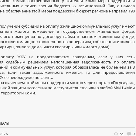
числе самых востребованных у жителей Коми мер поддержки и
ительных с точки зрения бюджетных ассигнований. Так, с начала
 на обеспечение этой меры поддержки бюджет региона направил 198
получение субсидии на оплату жилищно-коммунальных услуг имеют
ватели жилого помещения в государственном жилищном фонде,
илого помещения по договору найма в частном жилищном фонде,
го или жилищно-строительного кооператива, собственники жилого
артиры, жилого дома, части квартиры или жилого дома).
оплату ЖКУ не предоставляется гражданам, если у них есть
ая судебным решением непогашенная задолженность по оплате
ий и коммунальных услуг, которая образовалась не более чем за 3
да. Если такая задолженность имеется, то для предоставления
КУ её необходимо погасить.
 назначением этой меры поддержки можно через портал «Госуслуги»,
льной защиты населения по месту жительства или в любой МФЦ «Мои
 территории Коми.
РИАЛЫ
.2026
51
0