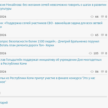
асия Михайлова: без желания семей невозможно говорить о шагах в развитии
культуры
.2026
66
0
тин: «Поддержка семей участников СВО - важнейшая задача для всех ветвей
и»
.2026
65
0
вопрос безопасности более 1500 людей», - Дмитрий Братыненко поручил
ботать план ремонта дороги Том - Керки
.2026
105
0
слав Гольдштейн поддержал инициативу об учреждении Дня многодетных
 в Республике Коми
.2026
86
0
емьи из Республики Коми примут участие в финале конкурса "Это у нас
ное"
И
тарий