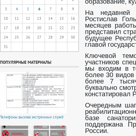
образование, кул
3
4
5
6
7
8
9
На недавней 
Ростислав Гол
10
11
12
13
14
15
16
месяцев работы
17
18
19
20
21
22
23
представил стр
24
25
26
27
28
29
30
будущее Респуб
главой государс
31
Ключевой тем
участников спе
ПОПУЛЯРНЫЕ МАТЕРИАЛЫ
мы входим в то
более 30 видов
более 7 тыся
буквально смотр
констатировал 
Очередным шаго
реабилитационн
Телефоны вызова экстренных служб
базе санатор
поддержана Пр
России.