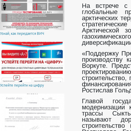
На встрече с 
глобальные п
арктических те
стратегически
Арктической з
Узнай, как передается ВИЧ
газохимическ
диверсификации
«Поддержку Пре
производству 
Воркуте. Предс
проектиров
строительство,
финансирован
Успейте перейти на цифру
Ростислав Голь
Главой госу
модернизации 
трассы Сыкт
называют до
строительство