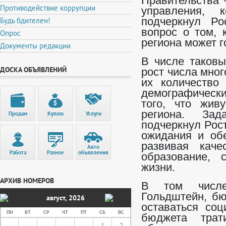
Правительства 
Противодействие коррупции
управления, 
Будь бдителен!
подчеркнул Ро
вопрос о том, 
Опрос
региона может г
Документы редакции
В числе таковы
ДОСКА ОБЪЯВЛЕНИЙ
рост числа мног
их количество 
демографически
того, что жив
региона. Зад
Продам
Куплю
Услуги
подчеркнул Рос
ожидания и обе
развивая каче
Авто
Работа
Разное
объявления
образование, 
жизни.
АРХИВ НОМЕРОВ
В том числе
Гольдштейн, бю
август
,
2026
оставаться со
ПН
ВТ
СР
ЧТ
ПТ
СБ
ВС
бюджета тра
1
2