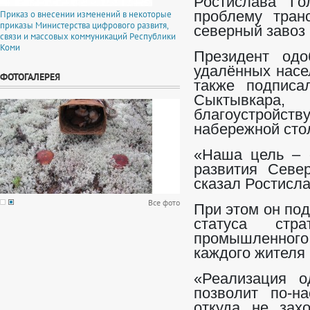
Ростислава Го
Приказ о внесении изменений в некоторые
проблему транс
приказы Министерства цифрового развитя,
северный завоз 
связи и массовых коммуникаций Республики
Коми
Президент одо
удалённых насе
ФОТОГАЛЕРЕЯ
также подписа
Сыктывкар
благоустройств
набережной сто
«Наша цель – 
развития Севе
сказал Ростисл
Все фото
При этом он под
статуса стра
промышленного 
каждого жителя
«Реализация о
позволит по-на
откуда не зах