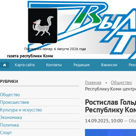
Последний номер:
6 Августа 2026 года
газета республики Коми
Карта сайта
Контакты
Редакция
Вакансии
Рекл
РУБРИКИ
Главная
Общество
Республику Коми центр
Общество
Ростислав Голь
Происшествия
Республику Ко
Культура и искусство
Экономика
14.09.2025, 10:00
—
Об
Политика
Спорт