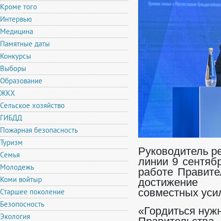
Кроме того
Интервью
Медицина
Памятные даты
Конкурсы
Выборы
Образование
ЖКХ
Сельское хозяйство
ГИБДД
Пожарная безопасность
Туризм
Руководитель р
Семья
линии 9 сентяб
Молодежь
работе Правите
Коми войтыр
достижение 
Старшее поколение
совместных усил
Безопосность
«Гордиться нуж
Экология