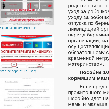
родственники, 
уход за ребенко
уходу за ребенк
отпуска по бере
Узнай, как передается ВИЧ
ликвидацией орг
период беременн
организаций; ма
осуществляющие
обязательному 
временной нетру
материнством.
Успейте перейти на цифру
Пособие 10
кормящим мам
Если средн
прожиточного ми
Пособие идет на
мамы и малыша.