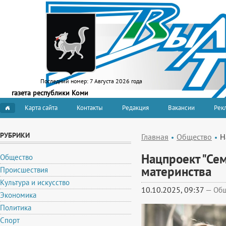
Последний номер:
7 Августа 2026 года
газета республики Коми
Карта сайта
Контакты
Редакция
Вакансии
Рекл
РУБРИКИ
Главная
Общество
Н
Нацпроект "Сем
Общество
материнства
Происшествия
Культура и искусство
10.10.2025, 09:37
—
Общ
Экономика
Политика
Спорт