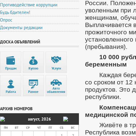
России. Положен
Противодействие коррупции
уволенным при л
Будь бдителен!
женщинам, обуч
Опрос
Выплачивается 
Документы редакции
прожиточного ми
установленного 
ДОСКА ОБЪЯВЛЕНИЙ
(пребывания).
10 000 руб
беременным
Продам
Куплю
Услуги
Каждая бер
со сроком от 12
продуктов. Это 
Авто
Работа
Разное
объявления
республики.
Компенсаци
АРХИВ НОМЕРОВ
медицинской п
август
,
2026
Живёте в т
ПН
ВТ
СР
ЧТ
ПТ
СБ
ВС
Республика возм
1
2