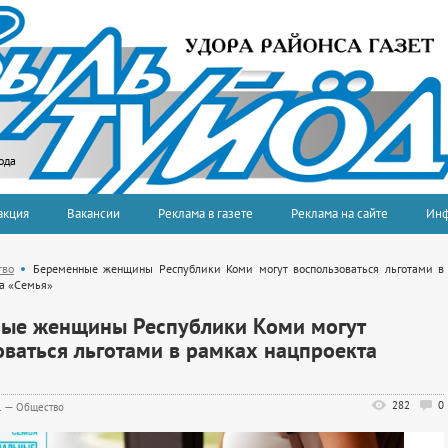
ода
акция
Вакансии
Реклама в газете
Реклама на сайте
Ин
тво
Беременные женщины Республики Коми могут воспользоваться льготами в
а «Семья»
ые женщины Республики Коми могут
оваться льготами в рамках нацпроекта
282
0
1
—
Общество