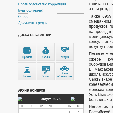
Противодействие коррупции
капитала пр
а при рожде
Будь бдителен!
Опрос
Также 8959
смешанном 
Документы редакции
продуктов 
на проезд в
ДОСКА ОБЪЯВЛЕНИЙ
медицинску
консультаци
покупку про
Помимо этог
Продам
Куплю
Услуги
сфере кул
оборудовани
В. Максаковк
Авто
школа искус
Работа
Разное
объявления
Сыктывкаре
краеведческ
женских кон
АРХИВ НОМЕРОВ
Усть-Вымск
август
,
2026
больницах и
ПН
ВТ
СР
ЧТ
ПТ
СБ
ВС
Напомним, н
Российско
1
2