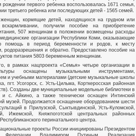
и рождении первого ребенка воспользовалась 1671 семья,
нии третьего ребенка или последующих детей - 1565 семей.
 женщин, кормящие детей, находящихся на грудном или
вскармливании, получили пособие на приобретение
питания, 507 женщинам в положении возмещены расходы
 медицинские организации Республики Коми, оказывающие
ю помощь в период беременности и родов, к месту
и, родоразрешения и обратно. Предоставлено пособие на
дуктов питания 5803 беременным женщинам.
о, в рамках нацпроекта «Семья» четыре организации в
ьтуры оснащены музыкальными инструментами,
ем и учебными материалами (детские музыкальные школы
а, пгт. Усогорск, с. Усть-Цильма, Корткеросская районная
ств). Созданы две муниципальные модельные библиотеки в
 и с. Айкино, а также технически оснащен Интинский
ий музей. Продолжается оснащение оборудованием шести
сультаций в Прилузской, Сыктывдинской, Усть-Куломской,
ой, Ижемской, Княжпоготской центральных районных
 Республиканского перинатального центра.
ациональные проекты России инициированы Президентом
й Федерации Владимиром Путиным. Реализация