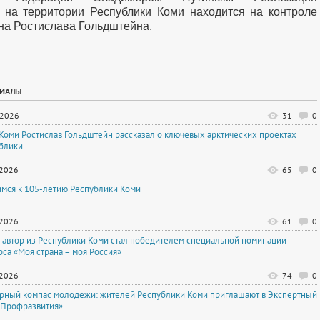
 на территории Республики Коми находится на контроле
на Ростислава Гольдштейна.
РИАЛЫ
.2026
31
0
 Коми Ростислав Гольдштейн рассказал о ключевых арктических проектах
блики
.2026
65
0
имся к 105-летию Республики Коми
.2026
61
0
автор из Республики Коми стал победителем специальной номинации
рса «Моя страна – моя Россия»
.2026
74
0
рный компас молодежи: жителей Республики Коми приглашают в Экспертный
«Профразвития»