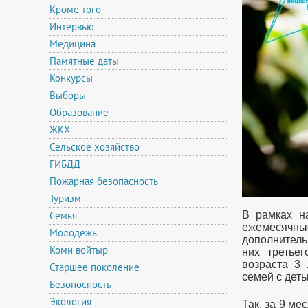
Кроме того
Интервью
Медицина
Памятные даты
Конкурсы
Выборы
Образование
ЖКХ
Сельское хозяйство
ГИБДД
Пожарная безопасность
Туризм
Семья
В
рамках на
ежемесячны
Молодежь
дополнитель
Коми войтыр
них третье
возраста 3
Старшее поколение
семей с дет
Безопосность
Экология
Так, за 9 ме