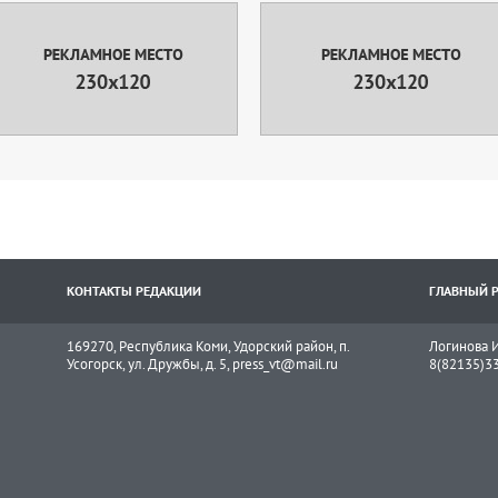
КОНТАКТЫ РЕДАКЦИИ
ГЛАВНЫЙ 
169270, Республика Коми, Удорский район, п.
Логинова И
Усогорск, ул. Дружбы, д. 5, press_vt@mail.ru
8(82135)3