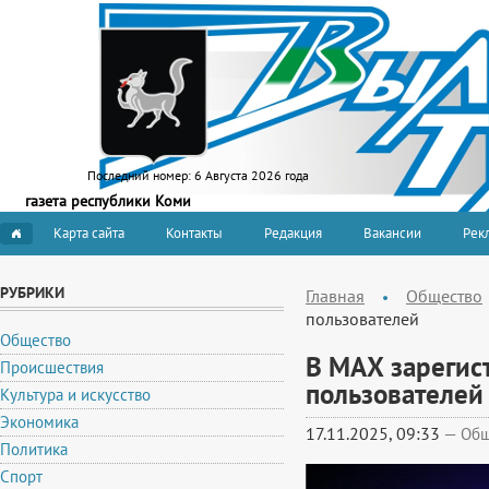
Последний номер:
6 Августа 2026 года
газета республики Коми
Карта сайта
Контакты
Редакция
Вакансии
Рекл
РУБРИКИ
Главная
Общество
пользователей
Общество
В МАХ зарегис
Происшествия
пользователей
Культура и искусство
Экономика
17.11.2025, 09:33
—
Общ
Политика
Спорт