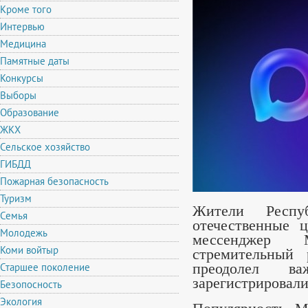
Кроме того
Интервью
Медицина
Памятные даты
Конкурсы
Выборы
Образование
ЖКХ
Сельское хозяйство
ГИБДД
Пожарная безопасность
Туризм
Жители Респу
Семья
отечественные 
Молодежь
мессенджер 
Коми войтыр
стремительный 
Старшее поколение
преодолел в
зарегистрировали
Безопосность
Экология