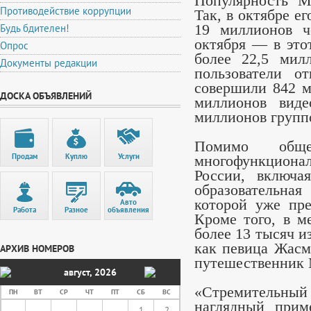
Популярность M
Противодействие коррупции
Так, в октябре е
Будь бдителен!
19 миллионов ч
октября — в это
Опрос
более 22,5 мил
Документы редакции
пользователи о
совершили 842 м
ДОСКА ОБЪЯВЛЕНИЙ
миллионов виде
миллионов групп
Помимо общ
Продам
Куплю
Услуги
многофункциона
России, включа
образовательна
которой уже пре
Авто
Работа
Разное
объявления
Кроме того, в м
более 13 тысяч и
как певица Жасм
АРХИВ НОМЕРОВ
путешественник 
август
,
2026
«Стремительн
ПН
ВТ
СР
ЧТ
ПТ
СБ
ВС
наглядный прим
1
2