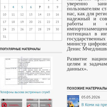
уверенно за
3
4
5
6
7
8
9
пользователям с
нас, как для рег
10
11
12
13
14
15
16
надежный и сов
17
18
19
20
21
22
23
работы и об
импортозамеще
24
25
26
27
28
29
30
потенциал в ин
31
государственны
министр цифрово
Денис Мчедлишв
ПОПУЛЯРНЫЕ МАТЕРИАЛЫ
Развитие нацио
целям и задача
данных».
ПОХОЖИЕ МАТЕРИАЛ
Телефоны вызова экстренных служб
05.05.2026
В Коми на пр