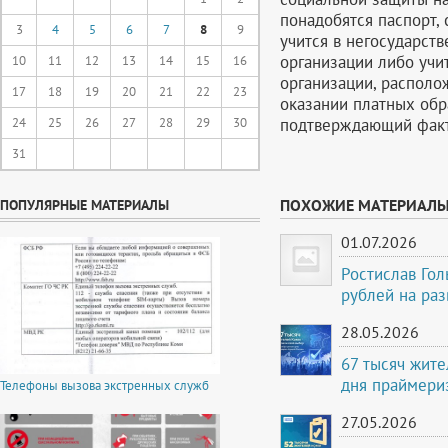
понадобятся паспорт, 
3
4
5
6
7
8
9
учится в негосударст
организации либо учи
10
11
12
13
14
15
16
организации, располо
17
18
19
20
21
22
23
оказании платных обр
подтверждающий факт
24
25
26
27
28
29
30
31
ПОХОЖИЕ МАТЕРИАЛ
ПОПУЛЯРНЫЕ МАТЕРИАЛЫ
01.07.2026
Ростислав Го
рублей на ра
28.05.2026
67 тысяч жите
дня праймери
Телефоны вызова экстренных служб
27.05.2026