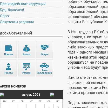
ребенок обучается пл
Противодействие коррупции
образовательной орг
Будь бдителен!
образовательной орга
Опрос
исполняющий обязанно
защиты Республики Ко
Документы редакции
В Минтрудсоц РК объя
ДОСКА ОБЪЯВЛЕНИЙ
человек, с которым з
образовательных услу
либо законных предст
года и одного месяца 
Продам
Куплю
Услуги
назначения этой меры
обращаться не поздне
учебный год будут при
Авто
Работа
Разное
объявления
Важно отметить: комп
аналогичной выплаты 
АРХИВ НОМЕРОВ
правовыми актами Ре
актами органов местн
август
,
2026
ПН
ВТ
СР
ЧТ
ПТ
СБ
ВС
Подать заявление для
социальной защиты на
1
2