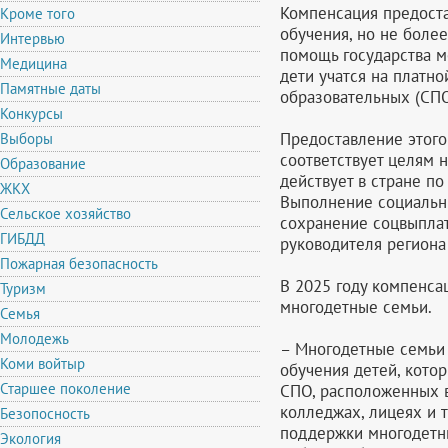
Компенсация предоста
Кроме того
обучения, но не более
Интервью
помощь государства м
Медицина
дети учатся на платн
Памятные даты
образовательных (СПО
Конкурсы
Предоставление этого
Выборы
соответствует целям 
Образование
действует в стране п
ЖКХ
Выполнение социальн
Сельское хозяйство
сохранение соцвыплат
ГИБДД
руководителя региона
Пожарная безопасность
В 2025 году компенса
Туризм
многодетные семьи.
Семья
Молодежь
– Многодетные семьи 
Коми войтыр
обучения детей, кото
Старшее поколение
СПО, расположенных в
колледжах, лицеях и 
Безопосность
поддержки многодетны
Экология