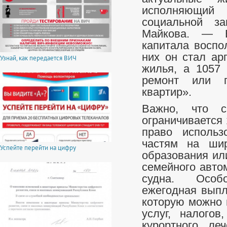
исполняющий 
социальной з
Майкова. — 
капитала воспо
них он стал ар
Узнай, как передается ВИЧ
жилья, а 1057 
ремонт или п
квартир».
Важно, что с
ограничивается
право использ
частям на шир
Успейте перейти на цифру
образования ил
семейного авто
судна. Особ
ежегодная выпл
которую можно 
услуг, налогов
курортного ле