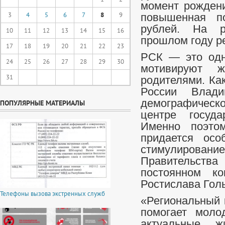
момент рождени
3
4
5
6
7
8
9
повышенная п
рублей. На р
10
11
12
13
14
15
16
прошлом году ре
17
18
19
20
21
22
23
РСК — это одн
24
25
26
27
28
29
30
мотивируют ж
31
родителями. Ка
России Влади
демографическо
ПОПУЛЯРНЫЕ МАТЕРИАЛЫ
центре госуда
Именно поэто
придается осо
стимулирование
Правительства 
постоянном к
Ростислава Го
Телефоны вызова экстренных служб
«Региональный 
помогает моло
актуальные ж