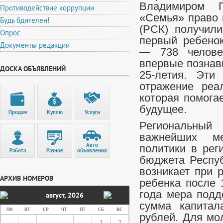
Владимиром П
Противодействие коррупции
«Семья» право 
Будь бдителен!
(РСК) получили
Опрос
первый ребенок
Документы редакции
— 738 челове
впервые познав
ДОСКА ОБЪЯВЛЕНИЙ
25-летия. Эти
отражение реал
которая помога
будущее.
Продам
Куплю
Услуги
Региональный
важнейших ме
Авто
политики в рег
Работа
Разное
объявления
бюджета Респуб
возникает при 
АРХИВ НОМЕРОВ
ребенка после 
года мера подд
август
,
2026
сумма капитал
ПН
ВТ
СР
ЧТ
ПТ
СБ
ВС
рублей. Для мо
1
2