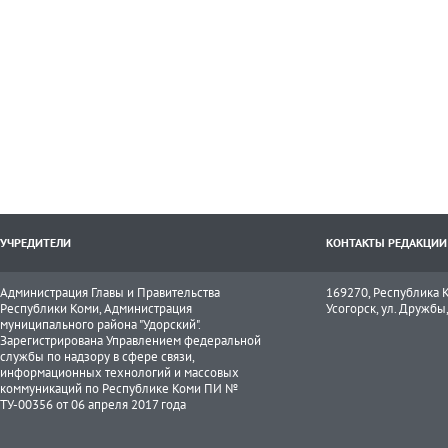
УЧРЕДИТЕЛИ
КОНТАКТЫ РЕДАКЦИИ
Администрация Главы и Правительства
169270, Республика К
Республики Коми, Администрация
Усогорск, ул. Дружбы, 
муниципального района "Удорский".
Зарегистрирована Управлением федеральной
службы по надзору в сфере связи,
информационных технологий и массовых
коммуникаций по Республике Коми ПИ №
ТУ-00356 от 06 апреля 2017 года