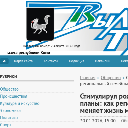
Последний номер:
7 Августа 2026 года
газета республики Коми
Карта сайта
Контакты
Редакция
Вакансии
Рекл
РУБРИКИ
Главная
Общество
региональный семейный
Общество
Стимулируя ро
Происшествия
планы: как ре
Культура и искусство
меняет жизнь 
Экономика
Политика
30.01.2026, 15:00
—
Об
Спорт