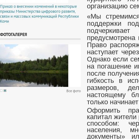
организацию се
Приказ о внесении изменений в некоторые
приказы Министерства цифрового развитя,
«Мы стремимся
связи и массовых коммуникаций Республики
Коми
поддержки по
подчеркивает
ФОТОГАЛЕРЕЯ
предусмотрена 
Право распоряж
наступает чере
Однако если се
на погашение и
после получени
гибкость в исп
размеров, де
Все фото
настоящему бл
только начинает
Оформить пра
капитал жители
способом: че
населения, м
документы» и