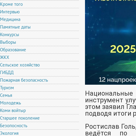
Кроме того
Интервью
Медицина
Памятные даты
Конкурсы
Выборы
Образование
ЖКХ
Сельское хозяйство
ГИБДД
Пожарная безопасность
Туризм
Национальн
Семья
инструмент улу
Молодежь
этом заявил Гл
Коми войтыр
подводя итоги р
Старшее поколение
Безопосность
Ростислав Голь
ведётся по 
Экология