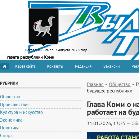
Последний номер:
7 Августа 2026 года
газета республики Коми
Карта сайта
Контакты
Редакция
Вакансии
Рекл
РУБРИКИ
Главная
Общество
Г
будущее республики
Общество
Глава Коми о 
Происшествия
работает на б
Культура и искусство
Экономика
31.01.2026, 13:25
—
Об
Политика
Спорт