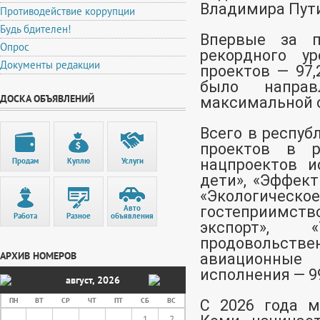
Владимира Пут
Противодействие коррупции
Будь бдителен!
Впервые за п
Опрос
рекордного у
Документы редакции
проектов — 97,
было напра
ДОСКА ОБЪЯВЛЕНИЙ
максимальной 
Всего в респуб
проектов в р
Продам
Куплю
Услуги
нацпроектов и
дети», «Эффект
«Экологическ
Авто
гостеприимств
Работа
Разное
объявления
экспорт», «
продовольствен
АРХИВ НОМЕРОВ
авиационные
исполнения — 9
август
,
2026
ПН
ВТ
СР
ЧТ
ПТ
СБ
ВС
С 2026 года м
1
2