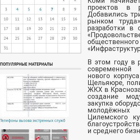
Коми начинает
проектов в 
3
4
5
6
7
8
9
Добавились три
10
11
12
13
14
15
16
рынком труда»
разработки в 
17
18
19
20
21
22
23
«Продовольстве
24
25
26
27
28
29
30
общественно
«Инфраструктур
31
В этом году в 
ПОПУЛЯРНЫЕ МАТЕРИАЛЫ
современной 
нового корпуса
Щельяюре, поли
ЖКХ в Красноза
создание мод
закупка оборуд
молодёжных
Цилемского ку
Телефоны вызова экстренных служб
благоустройств
и среднего бизн