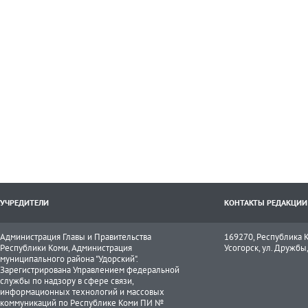
УЧРЕДИТЕЛИ
КОНТАКТЫ РЕДАКЦИИ
Администрация Главы и Правительства
169270, Республика К
Республики Коми, Администрация
Усогорск, ул. Дружбы, 
муниципального района "Удорский".
Зарегистрирована Управлением федеральной
службы по надзору в сфере связи,
информационных технологий и массовых
коммуникаций по Республике Коми ПИ №