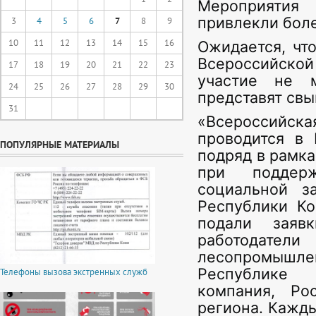
Мероприятия
привлекли боле
3
4
5
6
7
8
9
10
11
12
13
14
15
16
Ожидается, что
Всероссийской
17
18
19
20
21
22
23
участие не 
24
25
26
27
28
29
30
представят свы
31
«Всероссийс
проводится в 
ПОПУЛЯРНЫЕ МАТЕРИАЛЫ
подряд в рамка
при поддер
социальной з
Республики Ко
подали заяв
работодате
лесопромышле
Республике
Телефоны вызова экстренных служб
компания, Ро
региона. Кажд