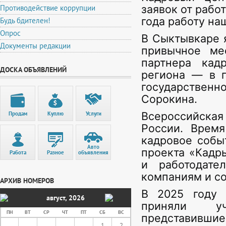
заявок от рабо
Противодействие коррупции
года работу на
Будь бдителен!
Опрос
В Сыктывкаре я
Документы редакции
привычное ме
партнера кад
ДОСКА ОБЪЯВЛЕНИЙ
региона — в г
государственн
Сорокина.
Всероссийская 
Продам
Куплю
Услуги
России. Врем
кадровое собы
Авто
проекта «Кадры
Работа
Разное
объявления
и работодате
компаниям и со
АРХИВ НОМЕРОВ
В 2025 году 
август
,
2026
приняли уч
ПН
ВТ
СР
ЧТ
ПТ
СБ
ВС
представивш
1
2