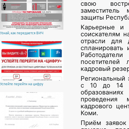
свою востр
заместитель 
защиты Респуб
Карьерные и 
соискателям н
Узнай, как передается ВИЧ
отрасли для 
спланировать 
Работодател
посетителей 
кадровый резер
Региональный э
Успейте перейти на цифру
с 10 до 14 
образования
проведения 
кадрового цен
Коми.
Приём заявок 