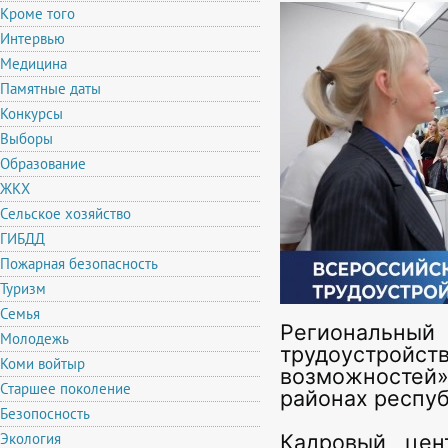
Кроме того
Интервью
Медицина
Памятные даты
Конкурсы
Выборы
Образование
ЖКХ
Сельское хозяйство
ГИБДД
Пожарная безопасность
Туризм
Семья
Региональный 
Молодежь
трудоустрой
Коми войтыр
возможностей
Старшее поколение
районах респуб
Безопосность
Экология
Кадровый цен