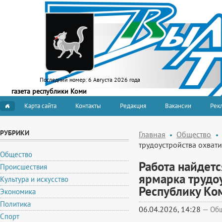
Последний номер:
6 Августа 2026 года
газета республики Коми
Карта сайта
Контакты
Редакция
Вакансии
Рекл
РУБРИКИ
Главная
Общество
трудоустройства охвати
Общество
Работа найдетс
Происшествия
ярмарка трудоу
Культура и искусство
Республику Ко
Экономика
Политика
06.04.2026, 14:28
—
Об
Спорт