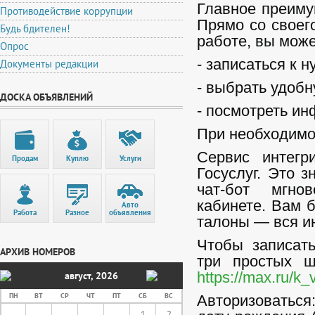
Главное преимущ
Противодействие коррупции
Прямо со своег
Будь бдителен!
работе, вы може
Опрос
- записаться к 
Документы редакции
- выбрать удобн
ДОСКА ОБЪЯВЛЕНИЙ
- посмотреть ин
При необходимос
Сервис интегр
Продам
Куплю
Услуги
Госуслуг. Это з
чат-бот мгно
кабинете. Вам 
Авто
Работа
Разное
объявления
талоны — вся и
Чтобы записать
АРХИВ НОМЕРОВ
три простых ш
август
,
2026
https://max.ru/k
ПН
ВТ
СР
ЧТ
ПТ
СБ
ВС
Авторизоваться
1
2