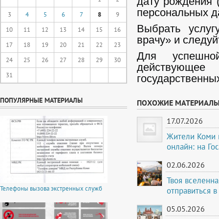
дату рождения 
персональных д
3
4
5
6
7
8
9
Выбрать услуг
10
11
12
13
14
15
16
врачу» и следуй
17
18
19
20
21
22
23
Для успешн
24
25
26
27
28
29
30
действующе
31
государственны
ПОПУЛЯРНЫЕ МАТЕРИАЛЫ
ПОХОЖИЕ МАТЕРИАЛ
17.07.2026
Жители Коми м
онлайн: на Го
02.06.2026
Твоя вселенна
Телефоны вызова экстренных служб
отправиться в
05.05.2026