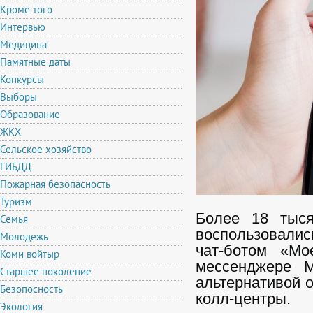
Кроме того
Интервью
Медицина
Памятные даты
Конкурсы
Выборы
Образование
ЖКХ
Сельское хозяйство
ГИБДД
Пожарная безопасность
Туризм
Более 18 тыся
Семья
воспользовали
Молодежь
чат-ботом «Мо
Коми войтыр
мессенджере
Старшее поколение
альтернативой о
Безопосность
колл-центры.
Экология