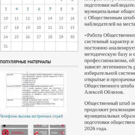
подготовки наблюдате
3
4
5
6
7
8
9
муниципальные общес
с Общественным штаб
10
11
12
13
14
15
16
наблюдателей на места
17
18
19
20
21
22
23
«Работа Общественног
24
25
26
27
28
29
30
системный характер и
31
постоянно анализируе
методическую базу и 
профессионализма, об
ПОПУЛЯРНЫЕ МАТЕРИАЛЫ
зависят легитимность 
избирательной систем
открытые и прозрачны
Общественного штаба 
Алексей Облизов.
Общественный штаб п
продолжит реализацию
муниципальных образо
Телефоны вызова экстренных служб
подготовки обществен
2026 года.