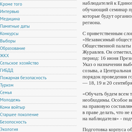
наблюдателей к Едино
Кроме того
обучающий семинар пр
Интервью
которые будут органи
Медицина
региона.
Памятные даты
С приветственным сло
Конкурсы
«Независимый обществ
Выборы
Общественной палаты
Образование
Журавлев. Он отметил,
ЖКХ
период: 16 июня През
Сельское хозяйство
Указ о назначении вы
ГИБДД
созыва, а Центральная
порядок проведения го
Пожарная безопасность
— 18, 19 и 20 сентября
Туризм
Семья
«Обучать будем всем 
Молодежь
необходимы. Особое в
на правовую составля
Коми войтыр
в праве делать, что не
Старшее поколение
на наблюдателя» - по
Безопосность
Экология
Подготовка корпуса о