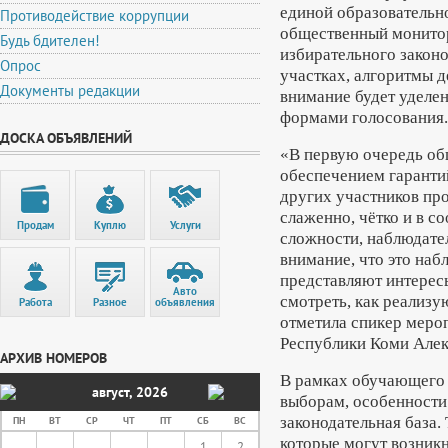
единой образователь
Противодействие коррупции
общественный монитор
Будь бдителен!
избирательного законо
Опрос
участках, алгоритмы 
Документы редакции
внимание будет уделе
формами голосования.
ДОСКА ОБЪЯВЛЕНИЙ
«В первую очередь об
обеспечением гарантий
других участников пр
слаженно, чётко и в с
Продам
Куплю
Услуги
сложности, наблюдате
внимание, что это на
представляют интерес
Авто
смотреть, как реализу
Работа
Разное
объявления
отметила спикер меро
Республики Коми Алек
АРХИВ НОМЕРОВ
В рамках обучающего 
август
,
2026
выборам, особенности 
законодательная база.
ПН
ВТ
СР
ЧТ
ПТ
СБ
ВС
которые могут возникн
1
2