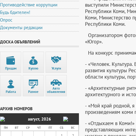
выступили Министерст
Противодействие коррупции
Республики Коми, Мин
Будь бдителен!
Коми, Министерство 
Опрос
Республики Коми.
Документы редакции
Организатором фоток
«Югор».
ДОСКА ОБЪЯВЛЕНИЙ
На конкурс принимаю
- «Человек. Культура
Продам
Куплю
Услуги
развития культуры Ре
области культуры, пор
- «Архитектурные рит
Авто
Работа
Разное
объявления
архитектурного и ист
- «Мой край родной, 
АРХИВ НОМЕРОВ
произведениям коми п
август
,
2026
- «Отдыхаем в Коми!»
ПН
ВТ
СР
ЧТ
ПТ
СБ
ВС
представляющих интер
участии в походах, эк
1
2