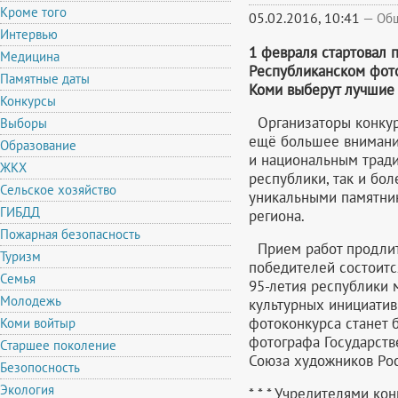
Кроме того
05.02.2016, 10:41
—
Об
Интервью
1 февраля стартовал п
Медицина
Республиканском фот
Памятные даты
Коми выберут лучшие 
Конкурсы
Организаторы конкур
Выборы
ещё большее внимани
Образование
и национальным тради
ЖКХ
республики, так и бо
Сельское хозяйство
уникальными памятни
ГИБДД
региона.
Пожарная безопасность
Прием работ продлитс
Туризм
победителей состоитс
Семья
95-летия республики 
Молодежь
культурных инициати
фотоконкурса станет 
Коми войтыр
фотографа Государств
Старшее поколение
Союза художников Ро
Безопосность
Экология
* * * Учредителями ко