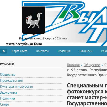
Последний номер:
6 Августа 2026 года
газета республики Коми
Карта сайта
Контакты
Редакция
Вакансии
Рекл
РУБРИКИ
Главная
Общество
С
к 95-летию Республик
Общество
Государственного Эрм
Происшествия
Специальным п
Культура и искусство
фотоконкурса 
Экономика
станет мастер-
Политика
Государственн
Спорт