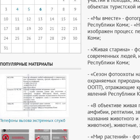
объектах туристской 
3
4
5
6
7
8
9
- «Мы вместе» - фото
10
11
12
13
14
15
16
Республики Коми; - «
17
18
19
20
21
22
23
изображен процесс п
Коми;
24
25
26
27
28
29
30
31
- «Живая старина» - 
современных людей, 
Республики Коми;
ПОПУЛЯРНЫЕ МАТЕРИАЛЫ
- «Сезон фотоохоты н
охраняемых природных
ООПТ), отражающие к
явлений Республики К
- «В объективе живая
амфибии, рептилии, з
названия животного и
Телефоны вызова экстренных служб
животное), животные,
- «Мир растений» - ф