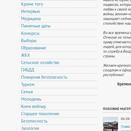
Кроме того
подвигах, котор
любви к своей з
Интервью
войны, воинам-и
Медицина
защищает сейчас
спокойствие наш
Памятные даты
Во все времена 
Конкурсы
Отчизне не тольк
Выборы
праву отмечаетс
людей, для кото
Образование
то служба в Воо
ЖКХ
страны.
Сельское хозяйство
Желаем крепкого
ГИБДД
солдатам и офиц
республики!
Пожарная безопасность
Туризм
Временн
Семья
Молодежь
Коми войтыр
ПОХОЖИЕ МАТЕ
Старшее поколение
06.08
Безопосность
Глава
Экология