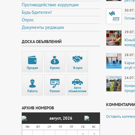
респу
Противодействие коррупции
30.07
Будь бдителен!
Готов
Опрос
Документы редакции
29.07
Юный 
ДОСКА ОБЪЯВЛЕНИЙ
конку
28.07
Карье
клуб 
Продам
Куплю
Услуги
24.07
Коман
Авто
продо
Работа
Разное
объявления
КОММЕНТАРИ
АРХИВ НОМЕРОВ
Оставить коммен
август
,
2026
ПН
ВТ
СР
ЧТ
ПТ
СБ
ВС
1
2