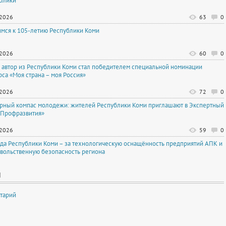
блики
.2026
63
0
имся к 105-летию Республики Коми
.2026
60
0
автор из Республики Коми стал победителем специальной номинации
рса «Моя страна – моя Россия»
.2026
72
0
рный компас молодежи: жителей Республики Коми приглашают в Экспертный
«Профразвития»
.2026
59
0
да Республики Коми – за технологическую оснащённость предприятий АПК и
вольственную безопасность региона
И
тарий