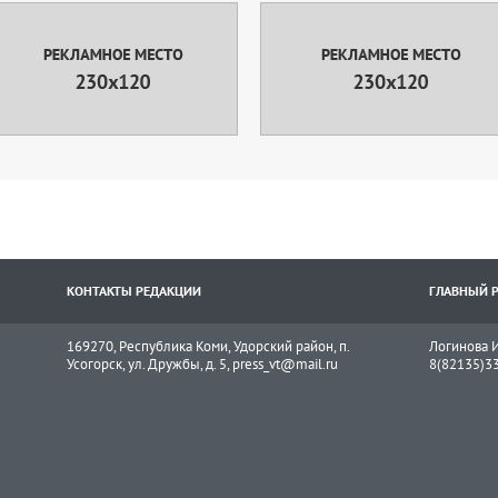
КОНТАКТЫ РЕДАКЦИИ
ГЛАВНЫЙ 
169270, Республика Коми, Удорский район, п.
Логинова И
Усогорск, ул. Дружбы, д. 5, press_vt@mail.ru
8(82135)3