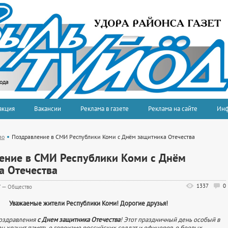
года
акция
Вакансии
Реклама в газете
Реклама на сайте
Ин
во
Поздравление в СМИ Республики Коми с Днём защитника Отечества
ение в СМИ Республики Коми с Днём
а Отечества
1337
0
7
—
Общество
Уважаемые жители Республики Коми! Дорогие друзья!
оздравления
с Днем защитника Отечества
! Этот праздничный день особый в
он хранит память о героизме российских солдат и офицеров, о боевых