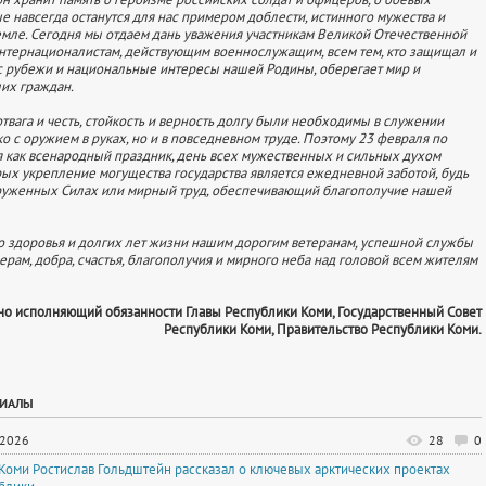
ые навсегда останутся для нас примером доблести, истинного мужества и
емле. Сегодня мы отдаем дань уважения участникам Великой Отечественной
нтернационалистам, действующим военнослужащим, всем тем, кто защищал и
 рубежи и национальные интересы нашей Родины, оберегает мир и
их граждан.
отвага и честь, стойкость и верность долгу были необходимы в служении
о с оружием в руках, но и в повседневном труде. Поэтому 23 февраля по
я как всенародный праздник, день всех мужественных и сильных духом
рых укрепление могущества государства является ежедневной заботой, будь
руженных Силах или мирный труд, обеспечивающий благополучие нашей
 здоровья и долгих лет жизни нашим дорогим ветеранам, успешной службы
ерам, добра, счастья, благополучия и мирного неба над головой всем жителям
о исполняющий обязанности Главы Республики Коми, Государственный Совет
Республики Коми, Правительство Республики Коми.
РИАЛЫ
.2026
28
0
 Коми Ростислав Гольдштейн рассказал о ключевых арктических проектах