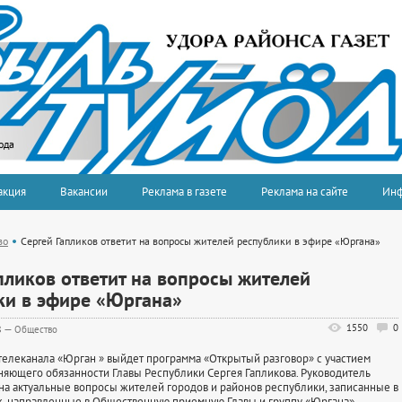
ода
акция
Вакансии
Реклама в газете
Реклама на сайте
Ин
во
Сергей Гапликов ответит на вопросы жителей республики в эфире «Юргана»
пликов ответит на вопросы жителей
ки в эфире «Юргана»
1550
0
8
—
Общество
 телеканала «Юрган » выйдет программа «Открытый разговор» с участием
яющего обязанности Главы Республики Сергея Гапликова. Руководитель
 на актуальные вопросы жителей городов и районов республики, записанные в
, направленные в Общественную приемную Главы и группу «Юргана»