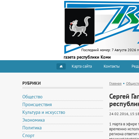
Последний номер:
7 Августа 2026 г
газета республики Коми
Карта сайта
Контакты
Ред
РУБРИКИ
Главная
Общест
Сергей Га
Общество
республи
Происшествия
Культура и искусство
24.02.2016, 15:1
Экономика
1 марта в эфире
Политика
временно исполн
региона ответит
Спорт
муниципалитетах