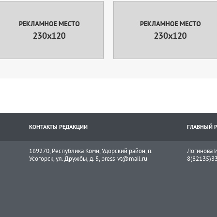
КОНТАКТЫ РЕДАКЦИИ
ГЛАВНЫЙ 
169270, Республика Коми, Удорский район, п.
Логинова И
Усогорск, ул. Дружбы, д. 5, press_vt@mail.ru
8(82135)3