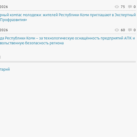
.2026
75
0
рный компас молодежи: жителей Республики Коми приглашают в Экспертный
«Профразвития»
.2026
60
0
да Республики Коми – за технологическую оснащённость предприятий АПК и
вольственную безопасность региона
И
тарий