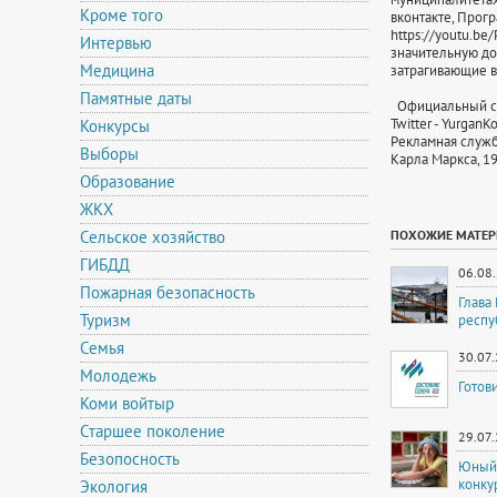
Кроме того
вконтакте, Прогр
https://youtu.be
Интервью
значительную до
Медицина
затрагивающие в
Памятные даты
Официальный сай
Twitter - Yurgan
Конкурсы
Рекламная служба
Выборы
Карла Маркса, 1
Образование
ЖКХ
Сельское хозяйство
ПОХОЖИЕ МАТЕ
ГИБДД
06.08
Пожарная безопасность
Глава
Туризм
респу
Семья
30.07
Молодежь
Готов
Коми войтыр
Старшее поколение
29.07
Безопосность
Юный 
конку
Экология