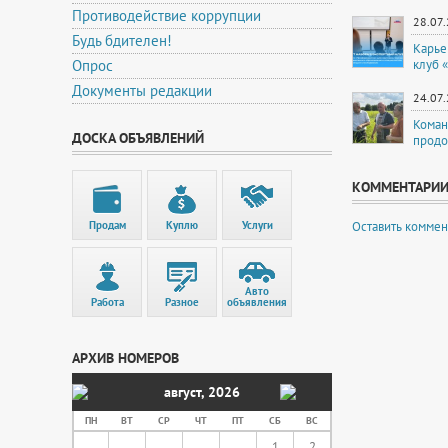
Противодействие коррупции
28.07
Будь бдителен!
Карье
Опрос
клуб 
Документы редакции
24.07
Коман
ДОСКА ОБЪЯВЛЕНИЙ
продо
КОММЕНТАРИ
Продам
Куплю
Услуги
Оставить коммен
Авто
Работа
Разное
объявления
АРХИВ НОМЕРОВ
август
,
2026
ПН
ВТ
СР
ЧТ
ПТ
СБ
ВС
1
2