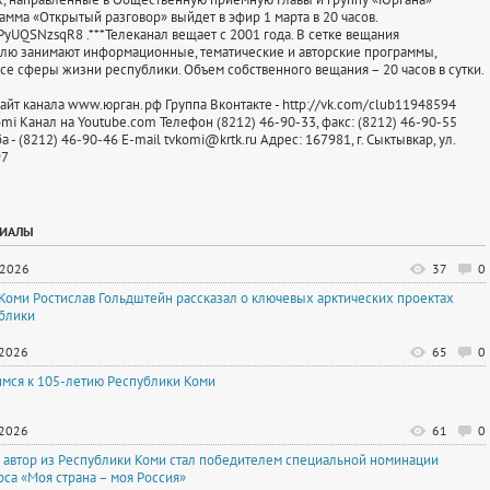
амма «Открытый разговор» выйдет в эфир 1 марта в 20 часов.
/PyUQSNzsqR8 .***Телеканал вещает с 2001 года. В сетке вещания
лю занимают информационные, тематические и авторские программы,
се сферы жизни республики. Объем собственного вещания – 20 часов в сутки.
т канала www.юрган.рф Группа Вконтакте - http://vk.com/club11948594
Komi Канал на Youtube.com Телефон (8212) 46-90-33, факс: (8212) 46-90-55
 - (8212) 46-90-46 Е-mail tvkomi@krtk.ru Адрес: 167981, г. Сыктывкар, ул.
97
РИАЛЫ
.2026
37
0
 Коми Ростислав Гольдштейн рассказал о ключевых арктических проектах
блики
.2026
65
0
имся к 105-летию Республики Коми
.2026
61
0
автор из Республики Коми стал победителем специальной номинации
рса «Моя страна – моя Россия»