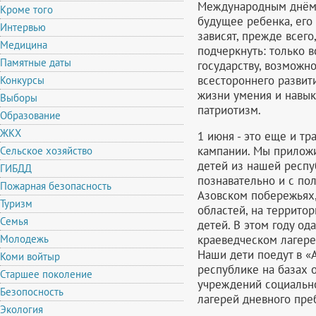
Международным днём з
Кроме того
будущее ребенка, его
Интервью
зависят, прежде всего,
Медицина
подчеркнуть: только в
Памятные даты
государству, возможн
всестороннего развит
Конкурсы
жизни умения и навык
Выборы
патриотизм.
Образование
ЖКХ
1 июня - это еще и т
кампании. Мы прилож
Сельское хозяйство
детей из нашей респу
ГИБДД
познавательно и с по
Пожарная безопасность
Азовском побережьях,
Туризм
областей, на террито
Семья
детей. В этом году од
краеведческом лагере
Молодежь
Наши дети поедут в «А
Коми войтыр
республике на базах 
Старшее поколение
учреждений социально
Безопосность
лагерей дневного пре
Экология