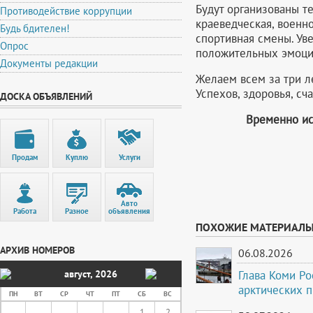
Будут организованы те
Противодействие коррупции
краеведческая, военно
Будь бдителен!
спортивная смены. Ув
Опрос
положительных эмоций
Документы редакции
Желаем всем за три л
Успехов, здоровья, сч
ДОСКА ОБЪЯВЛЕНИЙ
Временно ис
Продам
Куплю
Услуги
Авто
Работа
Разное
объявления
ПОХОЖИЕ МАТЕРИАЛ
АРХИВ НОМЕРОВ
06.08.2026
Глава Коми Ро
август
,
2026
арктических 
ПН
ВТ
СР
ЧТ
ПТ
СБ
ВС
1
2