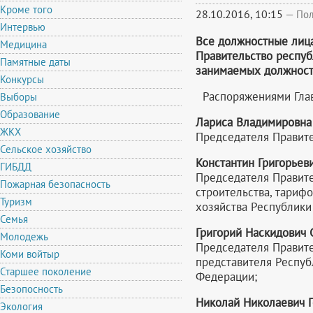
Кроме того
28.10.2016, 10:15
—
Пол
Интервью
Все должностные лиц
Медицина
Правительство респуб
Памятные даты
занимаемых должност
Конкурсы
Распоряжениями Глав
Выборы
Образование
Лариса Владимировна
ЖКХ
Председателя Правите
Сельское хозяйство
Константин Григорьев
ГИБДД
Председателя Правите
Пожарная безопасность
строительства, тариф
Туризм
хозяйства Республики
Семья
Григорий Наскидович
Молодежь
Председателя Правите
Коми войтыр
представителя Респуб
Старшее поколение
Федерации;
Безопосность
Николай Николаевич 
Экология