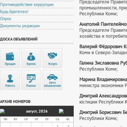
Председателя Правите
Противодействие коррупции
промышленности, прир
Будь бдителен!
Республики Коми;
Опрос
Анатолий Пантелеймо
Документы редакции
Председателя Правите
хозяйства и потребит
ДОСКА ОБЪЯВЛЕНИЙ
Валерий Фёдорович 
Коми в Северо-Западн
Галина Зиславовна Ру
Продам
Куплю
Услуги
Республики Коми;
Марина Владимировна
Авто
министра экономики Р
Работа
Разное
объявления
Дмитрий Александров
юстиции Республики 
АРХИВ НОМЕРОВ
август
,
2026
Дмитрий Борисович Б
Республики Коми;
ПН
ВТ
СР
ЧТ
ПТ
СБ
ВС
1
2