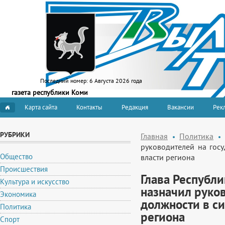
Последний номер:
6 Августа 2026 года
газета республики Коми
Карта сайта
Контакты
Редакция
Вакансии
Рекл
РУБРИКИ
Главная
Политика
руководителей на гос
Общество
власти региона
Происшествия
Глава Республи
Культура и искусство
назначил руко
Экономика
должности в с
Политика
региона
Спорт