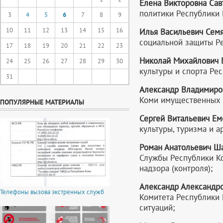
Елена Викторовна Сав
политики Республики 
3
4
5
6
7
8
9
10
11
12
13
14
15
16
Илья Васильевич Сем
социальной защиты Р
17
18
19
20
21
22
23
Николай Михайлович 
24
25
26
27
28
29
30
культуры и спорта Ре
31
Александр Владимир
Коми имущественных 
ПОПУЛЯРНЫЕ МАТЕРИАЛЫ
Сергей Витальевич Ем
культуры, туризма и 
Роман Анатольевич Ш
Службы Республики Ко
надзора (контроля);
Александр Александр
Телефоны вызова экстренных служб
Комитета Республики
ситуаций;