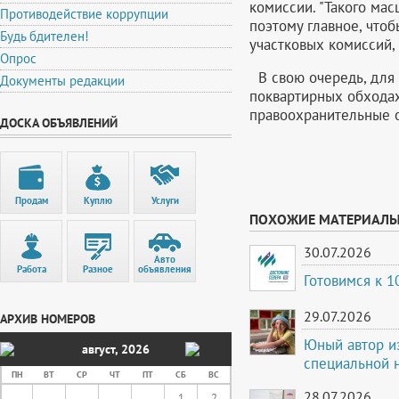
комиссии. "Такого ма
Противодействие коррупции
поэтому главное, чтоб
Будь бдителен!
участковых комиссий, 
Опрос
В свою очередь, для 
Документы редакции
поквартирных обходах
правоохранительные о
ДОСКА ОБЪЯВЛЕНИЙ
Продам
Куплю
Услуги
ПОХОЖИЕ МАТЕРИАЛ
30.07.2026
Авто
Работа
Разное
объявления
Готовимся к 
29.07.2026
АРХИВ НОМЕРОВ
Юный автор и
август
,
2026
специальной 
ПН
ВТ
СР
ЧТ
ПТ
СБ
ВС
28.07.2026
1
2