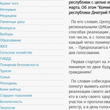
республики с целью 
Кроме того
марта. Об этом "Ком
Интервью
республики Дмитрий 
Медицина
По его словам, Центр
Памятные даты
региональными ЦИКам
Конкурсы
способах реализации а
Выборы
том числе, и с голос
Образование
каждый четко понимал,
ЖКХ
он. – Предполагается 
дня голосования.
Сельское хозяйство
ГИБДД
Первая стартует на э
Пожарная безопасность
минимум по двое буду
Туризм
гражданами".
Семья
По словам собеседник
Молодежь
помогут выявить кате
Коми войтыр
реализации своего акт
Старшее поколение
кто в силу своего зд
участок и проголосоват
Безопосность
реестр, а в день голо
Экология