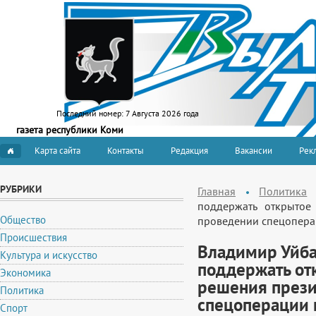
Последний номер:
7 Августа 2026 года
газета республики Коми
Карта сайта
Контакты
Редакция
Вакансии
Рекл
РУБРИКИ
Главная
Политика
поддержать открытое
Общество
проведении спецопера
Происшествия
Владимир Уйба
Культура и искусство
поддержать от
Экономика
решения прези
Политика
спецоперации 
Спорт