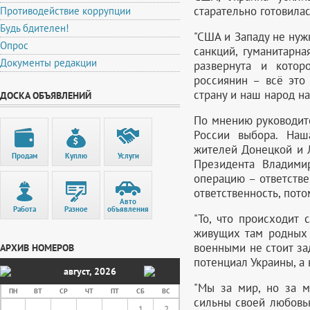
старательно готовилас
Противодействие коррупции
Будь бдителен!
"США и Западу не нуж
Опрос
санкций, гуманитарн
Документы редакции
развернута и котор
россиянин – всё это
страну и наш народ на 
ДОСКА ОБЪЯВЛЕНИЙ
По мнению руководит
России выбора. Наш
жителей Донецкой и 
Продам
Куплю
Услуги
Президента Владими
операцию – ответстве
ответственность, пото
Авто
Работа
Разное
объявления
"То, что происходит 
живущих там родных 
военными не стоит за
АРХИВ НОМЕРОВ
потенциал Украины, а 
август
,
2026
"Мы за мир, но за 
ПН
ВТ
СР
ЧТ
ПТ
СБ
ВС
сильны своей любовью
1
2