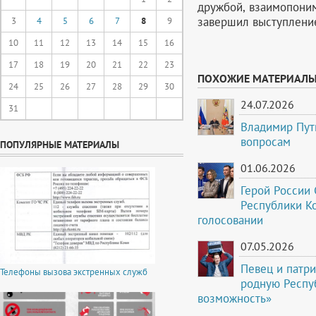
дружбой, взаимопони
завершил выступление
3
4
5
6
7
8
9
10
11
12
13
14
15
16
17
18
19
20
21
22
23
ПОХОЖИЕ МАТЕРИАЛ
24
25
26
27
28
29
30
24.07.2026
31
Владимир Пут
вопросам
ПОПУЛЯРНЫЕ МАТЕРИАЛЫ
01.06.2026
Герой России 
Республики К
голосовании
07.05.2026
Певец и патри
Телефоны вызова экстренных служб
родную Респуб
возможность»