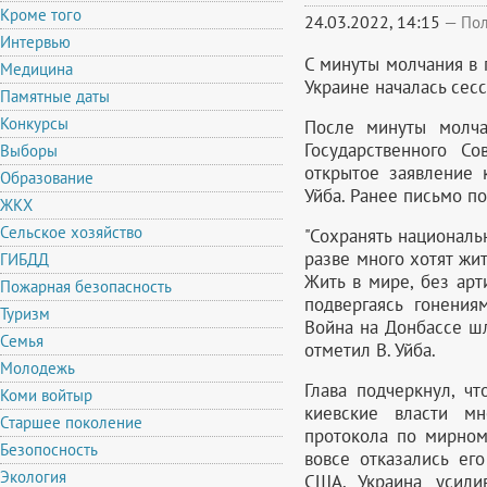
Кроме того
24.03.2022, 14:15
—
Пол
Интервью
С минуты молчания в
Медицина
Украине началась сесс
Памятные даты
Конкурсы
После минуты молча
Государственного С
Выборы
открытое заявление 
Образование
Уйба. Ранее письмо п
ЖКХ
Сельское хозяйство
"Сохранять националь
разве много хотят жи
ГИБДД
Жить в мире, без арт
Пожарная безопасность
подвергаясь гонения
Туризм
Война на Донбассе шла
Семья
отметил В. Уйба.
Молодежь
Глава подчеркнул, ч
Коми войтыр
киевские власти мн
Старшее поколение
протокола по мирном
Безопосность
вовсе отказались ег
Экология
США, Украина усили