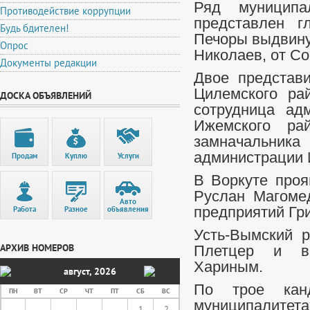
Ряд муниципа
Противодействие коррупции
представлен г
Будь бдителен!
Печоры выдвину
Опрос
Николаев, от Со
Документы редакции
Двое представи
Цилемского ра
ДОСКА ОБЪЯВЛЕНИЙ
сотрудница ад
Ижемского ра
замначальн
администрации 
Продам
Куплю
Услуги
В Воркуте проя
Руслан Магомед
Авто
Работа
Разное
объявления
предприятий Г
Усть-Вымский р
АРХИВ НОМЕРОВ
Плетцер и вр
Хариным.
август
,
2026
По трое канд
ПН
ВТ
СР
ЧТ
ПТ
СБ
ВС
муниципалитета
1
2