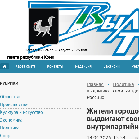
Последний номер:
6 Августа 2026 года
газета республики Коми
Карта сайта
Контакты
Редакция
Вакансии
Рекл
РУБРИКИ
Главная
Политика
выдвигают свои канди
Общество
России»
Происшествия
Жители городо
Культура и искусство
выдвигают сво
Экономика
внутрипартийн
Политика
Спорт
14.04.2026, 15:54
—
Пол