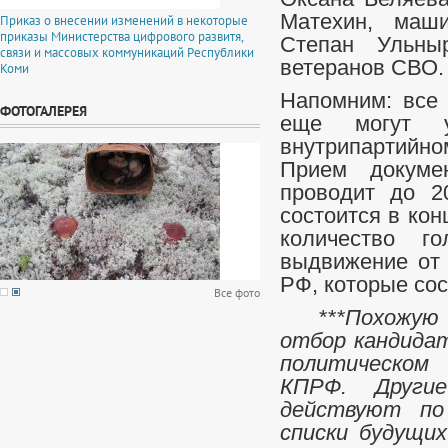
Матехин, маши
Приказ о внесении изменений в некоторые
приказы Министерства цифрового развитя,
Степан Ульны
связи и массовых коммуникаций Республики
ветеранов СВО.
Коми
Напомним: все
ФОТОГАЛЕРЕЯ
еще могут у
внутрипартийн
Прием докуме
проводит до 2
состоится в кон
количество го
выдвижение от 
РФ, которые сос
Все фото
***
Похожую
отбор кандидат
политическом 
КПРФ. Другие
действуют по
списки будущих