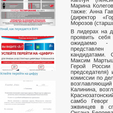
Каплун (пенс
Марина Колегов
также: Анна Га
(директор «Го
Морозов (старш
Узнай, как передается ВИЧ
В лидерах на 
проявить себя
ожидаемо - 
представлен
кандидатами. 
Максим Мартыш
Герой России
председателя) 
Успейте перейти на цифру
комиссии по де
возглавляющ
Калинина, возг
Краснозатонский
самбо Геворг 
эжвинцев в сп
Оксана Беляева