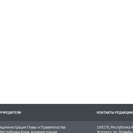
УЧРЕДИТЕЛИ
КОНТАКТЫ РЕДАКЦИИ
Администрация Главы и Правительства
169270, Республика К
Республики Коми, Администрация
Усогорск, ул. Дружбы, 