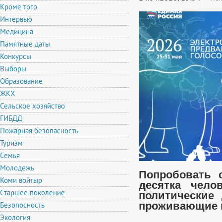
Кроме того
Интервью
Медицина
Памятные даты
Конкурсы
Выборы
Образование
ЖКХ
Сельское хозяйство
ГИБДД
Пожарная безопасность
Туризм
Семья
Молодежь
Попробовать 
Коми войтыр
десятка чело
Старшее поколение
политические
Безопосность
проживающие в
Экология