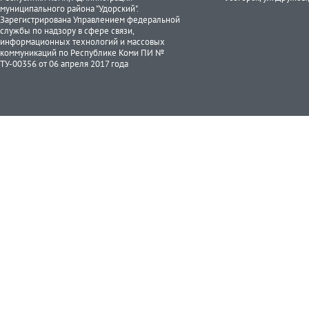
муниципального района "Удорский".
Зарегистрирована Управлением федеральной
службы по надзору в сфере связи,
информационных технологий и массовых
коммуникаций по Республике Коми ПИ №
ТУ-00356 от 06 апреля 2017 года