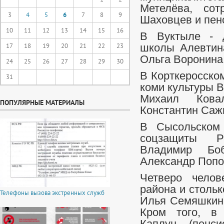
Метелёва, сот
3
4
5
6
7
8
9
Шаховцев и пен
10
11
12
13
14
15
16
В Вуктыле - д
17
18
19
20
21
22
23
школы Алевтин
Ольга Воронина 
24
25
26
27
28
29
30
В Корткеросско
31
коми культуры 
Михаил Кова
ПОПУЛЯРНЫЕ МАТЕРИАЛЫ
Константин Саж
В Сысольском 
соцзащиты Р
Владимир Бо
Александр Попо
Четверо челов
района и стольк
Телефоны вызова экстренных служб
Илья Семяшкин 
Кром того, в 