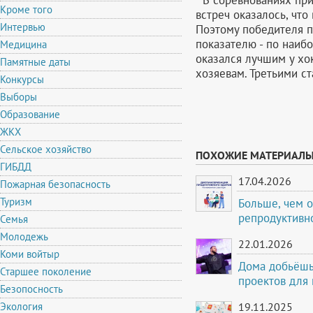
Кроме того
встреч оказалось, что
Интервью
Поэтому победителя 
показателю - по наиб
Медицина
оказался лучшим у хок
Памятные даты
хозяевам. Третьими с
Конкурсы
Выборы
Образование
ЖКХ
Сельское хозяйство
ПОХОЖИЕ МАТЕРИАЛ
ГИБДД
17.04.2026
Пожарная безопасность
Туризм
Больше, чем о
репродуктивно
Семья
Молодежь
22.01.2026
Коми войтыр
Дома добьёшь
Старшее поколение
проектов для
Безопосность
Экология
19.11.2025