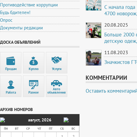
Противодействие коррупции
С начала года
Будь бдителен!
4700 новорож
Опрос
20.08.2025
Документы редакции
Больше 2000 
детскую одеж
ДОСКА ОБЪЯВЛЕНИЙ
11.08.2023
Значкистов ГТ
Продам
Куплю
Услуги
КОММЕНТАРИИ
Авто
Оставить комментари
Работа
Разное
объявления
АРХИВ НОМЕРОВ
август
,
2026
ПН
ВТ
СР
ЧТ
ПТ
СБ
ВС
1
2