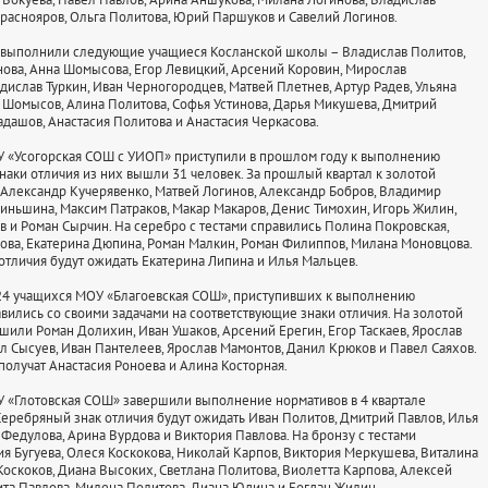
Краснояров, Ольга Политова, Юрий Паршуков и Савелий Логинов.
 выполнили следующие учащиеся Косланской школы – Владислав Политов,
ова, Анна Шомысова, Егор Левицкий, Арсений Коровин, Мирослав
дислав Туркин, Иван Черногородцев, Матвей Плетнев, Артур Радев, Ульяна
 Шомысов, Алина Политова, Софья Устинова, Дарья Микушева, Дмитрий
адашов, Анастасия Политова и Анастасия Черкасова.
У «Усогорская СОШ с УИОП» приступили в прошлом году к выполнению
знаки отличия из них вышли 31 человек. За прошлый квартал к золотой
Александр Кучерявенко, Матвей Логинов, Александр Бобров, Владимир
иньшина, Максим Патраков, Макар Макаров, Денис Тимохин, Игорь Жилин,
 и Роман Сырчин. На серебро с тестами справились Полина Покровская,
ова, Екатерина Дюпина, Роман Малкин, Роман Филиппов, Милана Моновцова.
отличия будут ожидать Екатерина Липина и Илья Мальцев.
 24 учащихся МОУ «Благоевская СОШ», приступивших к выполнению
авились со своими задачами на соответствующие знаки отличия. На золотой
ршили Роман Долихин, Иван Ушаков, Арсений Ерегин, Егор Таскаев, Ярослав
л Сысуев, Иван Пантелеев, Ярослав Мамонтов, Данил Крюков и Павел Саяхов.
получат Анастасия Роноева и Алина Косторная.
 «Глотовская СОШ» завершили выполнение нормативов в 4 квартале
Серебряный знак отличия будут ожидать Иван Политов, Дмитрий Павлов, Илья
 Федулова, Арина Вурдова и Виктория Павлова. На бронзу с тестами
ия Бугуева, Олеся Коскокова, Николай Карпов, Виктория Меркушева, Виталина
 Коскоков, Диана Высоких, Светлана Политова, Виолетта Карпова, Алексей
ита Павлова, Милена Политова, Диана Юдина и Богдан Жилин.