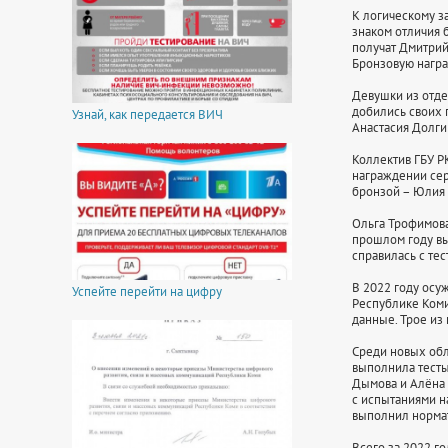
К логическому з
знаком отличия 
получат Дмитрий
Бронзовую награ
Девушки из отде
добились своих 
Узнай, как передается ВИЧ
Анастасия Долги
Коллектив ГБУ Р
награждении сер
бронзой – Юлия 
Ольга Трофимова
прошлом году вы
справилась с тес
В 2022 году ос
Успейте перейти на цифру
Республике Коми
данные. Трое из 
Среди новых обл
выполнила тесты
Дымова и Алёна 
с испытаниями н
выполнил нормат
Всего за 2022 г