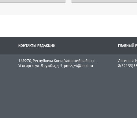
КОНТАКТЫ РЕДАКЦИИ
ГЛАВНЫЙ 
169270, Республика Коми, Удорский район, п.
Логинова И
Усогорск, ул. Дружбы, д. 5, press_vt@mail.ru
8(82135)3