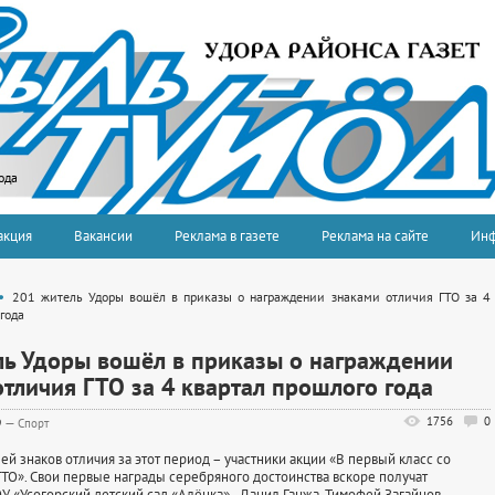
ода
акция
Вакансии
Реклама в газете
Реклама на сайте
Ин
201 житель Удоры вошёл в приказы о награждении знаками отличия ГТО за 4
года
ль Удоры вошёл в приказы о награждении
тличия ГТО за 4 квартал прошлого года
1756
0
9
—
Спорт
й знаков отличия за этот период – участники акции «В первый класс со
ГТО». Свои первые награды серебряного достоинства вскоре получат
 «Усогорский детский сад «Алёнка» - Данил Ганжа, Тимофей Загайнов,