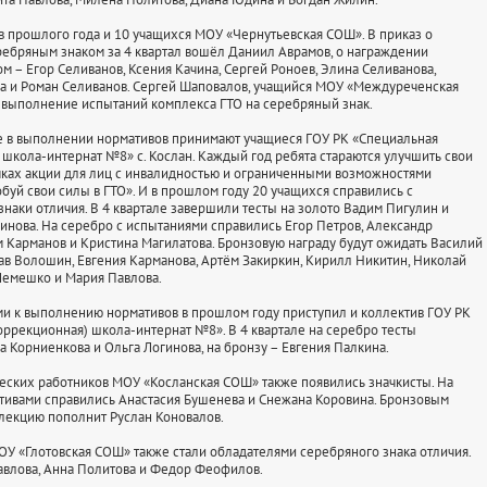
в прошлого года и 10 учащихся МОУ «Чернутьевская СОШ». В приказ о
ебряным знаком за 4 квартал вошёл Даниил Аврамов, о награждении
м – Егор Селиванов, Ксения Качина, Сергей Роноев, Элина Селиванова,
 и Роман Селиванов. Сергей Шаповалов, учащийся МОУ «Междуреченская
выполнение испытаний комплекса ГТО на серебряный знак.
е в выполнении нормативов принимают учащиеся ГОУ РК «Специальная
 школа-интернат №8» с. Кослан. Каждый год ребята стараются улучшить свои
мках акции для лиц с инвалидностью и ограниченными возможностями
буй свои силы в ГТО». И в прошлом году 20 учащихся справились с
знаки отличия. В 4 квартале завершили тесты на золото Вадим Пигулин и
инова. На серебро с испытаниями справились Егор Петров, Александр
м Карманов и Кристина Магилатова. Бронзовую награду будут ожидать Василий
ав Волошин, Евгения Карманова, Артём Закиркин, Кирилл Никитин, Николай
Лемешко и Мария Павлова.
ми к выполнению нормативов в прошлом году приступил и коллектив ГОУ РК
оррекционная) школа-интернат №8». В 4 квартале на серебро тесты
 Корниенкова и Ольга Логинова, на бронзу – Евгения Палкина.
еских работников МОУ «Косланская СОШ» также появились значкисты. На
тивами справились Анастасия Бушенева и Снежана Коровина. Бронзовым
лекцию пополнит Руслан Коновалов.
ОУ «Глотовская СОШ» также стали обладателями серебряного знака отличия.
авлова, Анна Политова и Федор Феофилов.