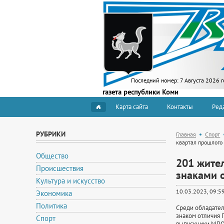
Последний номер:
7 Августа 2026 г
газета республики Коми
Карта сайта
Контакты
Ред
РУБРИКИ
Главная
Спорт
квартал прошлого 
Общество
201 жите
Происшествия
знаками о
Культура и искусство
10.03.2023, 09:5
Экономика
Политика
Среди обладателе
знаком отличия 
Спорт
выпускники МДОУ