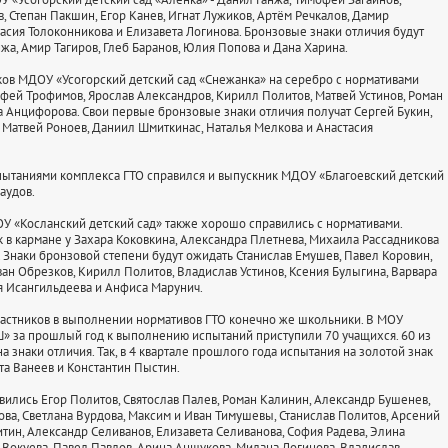
, Степан Пакшин, Егор Канев, Игнат Лужиков, Артём Речкалов, Дамир
тасия Толоконникова и Елизавета Логинова. Бронзовые знаки отличия будут
жа, Амир Тагиров, Глеб Баранов, Юлия Попова и Дана Харина.
ов МДОУ «Усогорский детский сад «Снежанка» на серебро с нормативами
фей Трофимов, Ярослав Александров, Кирилл Политов, Матвей Устинов, Роман
 Анцифорова. Свои первые бронзовые знаки отличия получат Сергей Букин,
 Матвей Роноев, Даниил Шмиткинас, Наталья Мелкова и Анастасия
пытаниями комплекса ГТО справился и выпускник МДОУ «Благоевский детский
аудов.
 «Косланский детский сад» также хорошо справились с нормативами.
 в кармане у Захара Коковкина, Александра Плетнева, Михаила Рассадникова
. Знаки бронзовой степени будут ожидать Станислав Емушев, Павел Коровин,
ван Обрезков, Кирилл Политов, Владислав Устинов, Ксения Булыгина, Варвара
я Исангильдеева и Анфиса Марунич.
частников в выполнении нормативов ГТО конечно же школьники. В МОУ
» за прошлый год к выполнению испытаний приступили 70 учащихся. 60 из
а знаки отличия. Так, в 4 квартале прошлого года испытания на золотой знак
а Ванеев и Константин Пыстин.
вились Егор Политов, Святослав Палев, Роман Калинин, Александр Бушенев,
ова, Светлана Вурдова, Максим и Иван Тимушевы, Станислав Политов, Арсений
итин, Александр Селиванов, Елизавета Селиванова, София Радева, Элина
 Вокуева, Павел Павлов, Арина Аншукова, Милана Логинова, Владислав