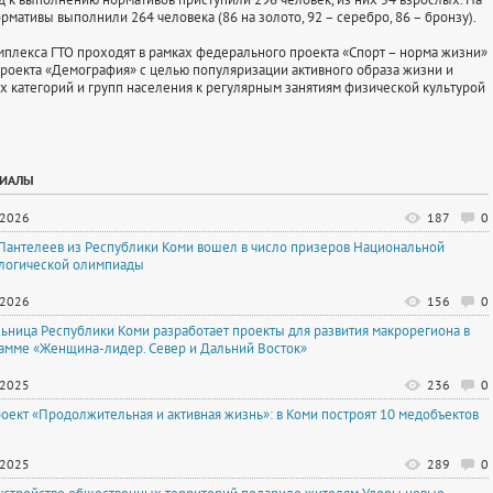
рмативы выполнили 264 человека (86 на золото, 92 – серебро, 86 – бронзу).
плекса ГТО проходят в рамках федерального проекта «Спорт – норма жизни»
роекта «Демография» с целью популяризации активного образа жизни и
х категорий и групп населения к регулярным занятиям физической культурой
РИАЛЫ
.2026
187
0
Пантелеев из Республики Коми вошел в число призеров Национальной
логической олимпиады
.2026
156
0
ьница Республики Коми разработает проекты для развития макрорегиона в
амме «Женщина-лидер. Север и Дальний Восток»
.2025
236
0
оект «Продолжительная и активная жизнь»: в Коми построят 10 медобъектов
.2025
289
0