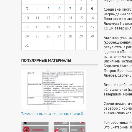
3
4
5
6
7
8
9
Среди значкисто
награждении сер
10
11
12
13
14
15
16
бронзовым знако
Людмила Павлова
17
18
19
20
21
22
23
СОШ», завершил 
24
25
26
27
28
29
30
Активное участи
(коррекционная)
31
результаты в ра
здоровья «Попро
испытаниями на 
ПОПУЛЯРНЫЕ МАТЕРИАЛЫ
Василина Господ
Боргачев, Макси
Петров, Бронисл
Лютоев, Сергей 
Вместе с ребята
«Специальная (к
завершили Ирина
Среди педагогич
серебро с норма
знаком свою кол
Телефоны вызова экстренных служб
Три работника М
Это Екатерина П