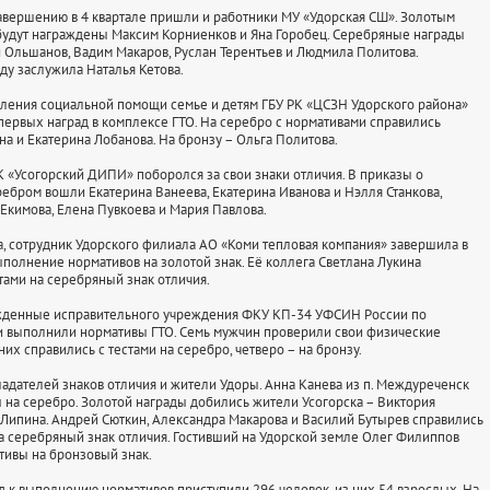
авершению в 4 квартале пришли и работники МУ «Удорская СШ». Золотым
будут награждены Максим Корниенков и Яна Горобец. Серебряные награды
 Ольшанов, Вадим Макаров, Руслан Терентьев и Людмила Политова.
ду заслужила Наталья Кетова.
ления социальной помощи семье и детям ГБУ РК «ЦСЗН Удорского района»
первых наград в комплексе ГТО. На серебро с нормативами справились
на и Екатерина Лобанова. На бронзу – Ольга Политова.
К «Усогорский ДИПИ» поборолся за свои знаки отличия. В приказы о
ебром вошли Екатерина Ванеева, Екатерина Иванова и Нэлля Станкова,
Екимова, Елена Пувкоева и Мария Павлова.
, сотрудник Удорского филиала АО «Коми тепловая компания» завершила в
полнение нормативов на золотой знак. Её коллега Светлана Лукина
тами на серебряный знак отличия.
ужденные исправительного учреждения ФКУ КП-34 УФСИН России по
 выполнили нормативы ГТО. Семь мужчин проверили свои физические
них справились с тестами на серебро, четверо – на бронзу.
адателей знаков отличия и жители Удоры. Анна Канева из п. Междуреченск
 на серебро. Золотой награды добились жители Усогорска – Виктория
Липина. Андрей Сюткин, Александра Макарова и Василий Бутырев справились
а серебряный знак отличия. Гостивший на Удорской земле Олег Филиппов
ивы на бронзовый знак.
од к выполнению нормативов приступили 296 человек, из них 54 взрослых. На