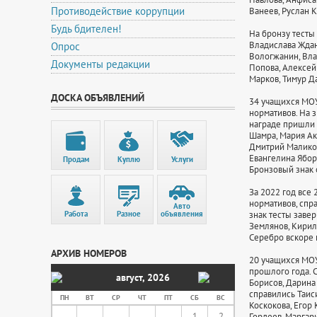
Противодействие коррупции
Ванеев, Руслан 
Будь бдителен!
На бронзу тесты
Владислава Ждан
Опрос
Вологжанин, Вла
Документы редакции
Попова, Алексей
Марков, Тимур Д
ДОСКА ОБЪЯВЛЕНИЙ
34 учащихся МО
нормативов. На 
награде пришли 
Шамра, Мария Ак
Дмитрий Маликов
Евангелина Ябор
Продам
Куплю
Услуги
Бронзовый знак 
За 2022 год все
нормативов, спр
Авто
Работа
Разное
объявления
знак тесты заве
Землянов, Кирил
Серебро вскоре 
АРХИВ НОМЕРОВ
20 учащихся МОУ
прошлого года. 
август
,
2026
Борисов, Дарина
справились Таис
ПН
ВТ
СР
ЧТ
ПТ
СБ
ВС
Коскокова, Егор
1
2
Гордеев, Маргар