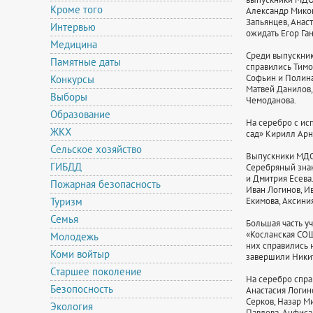
Кроме того
Александр Миков
Запьянцев, Анас
Интервью
ожидать Егор Ган
Медицина
Среди выпускник
Памятные даты
справились Тимо
Софьин и Полина
Конкурсы
Матвей Данилов,
Выборы
Чемоданова.
Образование
На серебро с ис
ЖКХ
сад» Кирилл Арн
Сельское хозяйство
Выпускники МДОУ
ГИБДД
Серебряный знак
и Дмитрия Есева
Пожарная безопасность
Иван Логинов, И
Туризм
Екимова, Аксини
Семья
Большая часть у
«Косланская СОШ
Молодежь
них справились н
Коми войтыр
завершили Никит
Старшее поколение
На серебро спра
Безопосность
Анастасия Логин
Серков, Назар М
Экология
Павлова, Анфиса