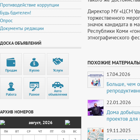
Противодействие коррупции
Директор МУ «ЦСМ Удо
Будь бдителен!
торжественного меро
Опрос
значок кандидата в м
Документы редакции
Республики Коми «гон
этнографического фес
ДОСКА ОБЪЯВЛЕНИЙ
ПОХОЖИЕ МАТЕРИАЛ
Продам
Куплю
Услуги
17.04.2026
Больше, чем о
репродуктивно
Авто
Работа
Разное
объявления
22.01.2026
Дома добьёшь
АРХИВ НОМЕРОВ
проектов для
август
,
2026
19.11.2025
ПН
ВТ
СР
ЧТ
ПТ
СБ
ВС
1
2