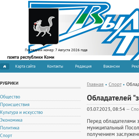
Последний номер:
7 Августа 2026 года
газета республики Коми
Карта сайта
Контакты
Редакция
Вакансии
Рекл
РУБРИКИ
Главная
Спорт
Облад
Обладателей "з
Общество
Происшествия
03.07.2023, 08:54
—
Спо
Культура и искусство
Экономика
Перед обладателями з
муниципальный Посол 
Политика
получением заслуженн
Спорт