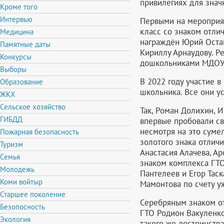
привилегиях для знач
Кроме того
Интервью
Первыми на мероприят
класс со знаком отли
Медицина
награждён Юрий Остап
Памятные даты
Кириллу Арнаудову. Р
Конкурсы
дошкольниками МДОУ 
Выборы
В 2022 году участие 
Образование
школьника. Все они у
ЖКХ
Сельское хозяйство
Так, Роман Долихин, 
ГИБДД
впервые пробовали св
несмотря на это суме
Пожарная безопасность
золотого знака отлич
Туризм
Анастасия Алачева, А
Семья
знаком комплекса ГТ
Молодежь
Пантелеев и Егор Тас
Коми войтыр
Мамонтова по счету у
Старшее поколение
Серебряным знаком от
Безопосность
ГТО Родион Вакуленко
Экология
такого же достоинства