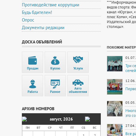
***Информацион
Противодействие коррупции
видов спорта: Ф
Будь бдителен!
канал «Юрган», 
плюс Коми», «Се
Опрос
Издательский до
столицы».
Документы редакции
ДОСКА ОБЪЯВЛЕНИЙ
ПОХОЖИЕ МАТЕ
01.07
Три с
Продам
Куплю
Услуги
семей
12.06
Авто
Перво
Работа
Разное
объявления
05.05
АРХИВ НОМЕРОВ
Много
это с
август
,
2026
27.04
ПН
ВТ
СР
ЧТ
ПТ
СБ
ВС
Все р
1
2