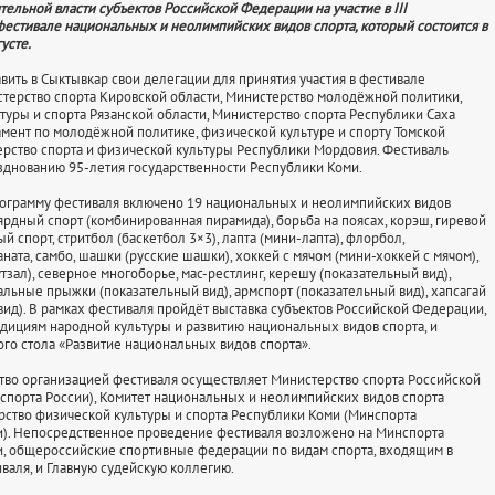
тельной власти субъектов Российской Федерации на участие в III
естивале национальных и неолимпийских видов спорта, который состоится в
усте.
авить в Сыктывкар свои делегации для принятия участия в фестивале
терство спорта Кировской области, Министерство молодёжной политики,
туры и спорта Рязанской области, Министерство спорта Республики Саха
тамент по молодёжной политике, физической культуре и спорту Томской
ерство спорта и физической культуры Республики Мордовия. Фестиваль
зднованию 95-летия государственности Республики Коми.
ограмму фестиваля включено 19 национальных и неолимпийских видов
ьярдный спорт (комбинированная пирамида), борьба на поясах, корэш, гиревой
й спорт, стритбол (баскетбол 3×3), лапта (мини-лапта), флорбол,
ната, самбо, шашки (русские шашки), хоккей с мячом (мини-хоккей с мячом),
зал), северное многоборье, мас-рестлинг, керешу (показательный вид),
альные прыжки (показательный вид), армспорт (показательный вид), хапсагай
вид). В рамках фестиваля пройдёт выставка субъектов Российской Федерации,
дициям народной культуры и развитию национальных видов спорта, и
ого стола «Развитие национальных видов спорта».
во организацией фестиваля осуществляет Министерство спорта Российской
порта России), Комитет национальных и неолимпийских видов спорта
рство физической культуры и спорта Республики Коми (Минспорта
). Непосредственное проведение фестиваля возложено на Минспорта
, общероссийские спортивные федерации по видам спорта, входящим в
валя, и Главную судейскую коллегию.