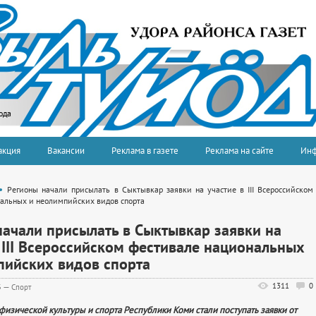
ода
акция
Вакансии
Реклама в газете
Реклама на сайте
Ин
Регионы начали присылать в Сыктывкар заявки на участие в III Всероссийском
альных и неолимпийских видов спорта
начали присылать в Сыктывкар заявки на
 III Всероссийском фестивале национальных
пийских видов спорта
1311
0
3
—
Спорт
физической культуры и спорта Республики Коми стали поступать заявки от