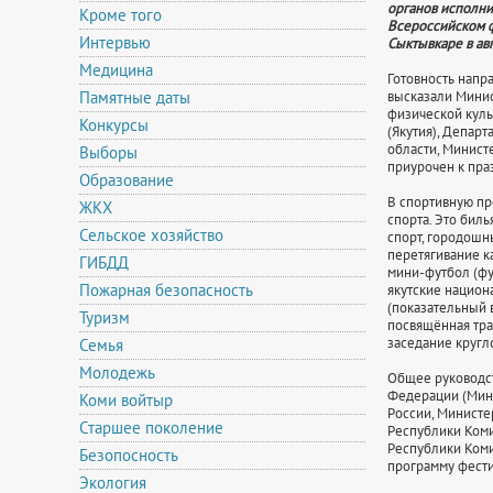
органов исполни
Кроме того
Всероссийском ф
Интервью
Сыктывкаре в авг
Медицина
Готовность напр
Памятные даты
высказали Минис
физической куль
Конкурсы
(Якутия), Депар
области, Минист
Выборы
приурочен к пра
Образование
В спортивную пр
ЖКХ
спорта. Это бил
Сельское хозяйство
спорт, городошны
перетягивание ка
ГИБДД
мини-футбол (фут
Пожарная безопасность
якутские национ
(показательный 
Туризм
посвящённая тра
заседание кругл
Семья
Молодежь
Общее руководст
Федерации (Минс
Коми войтыр
России, Министе
Старшее поколение
Республики Коми
Республики Коми
Безопосность
программу фести
Экология