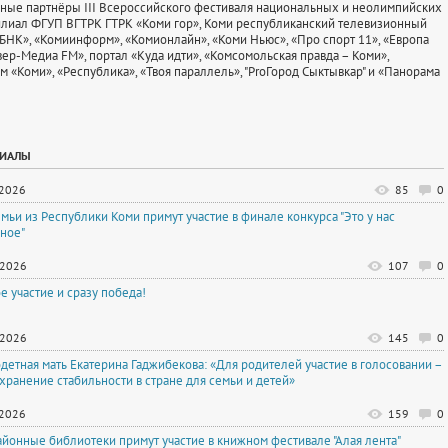
ные партнёры III Всероссийского фестиваля национальных и неолимпийских
илиал ФГУП ВГТРК ГТРК «Коми гор», Коми республиканский телевизионный
«БНК», «Комиинформ», «Комионлайн», «Коми Ньюс», «Про спорт 11», «Европа
вер-Медиа FM», портал «Куда идти», «Комсомольская правда – Коми»,
м «Коми», «Республика», «Твоя параллель», "ProГород Сыктывкар" и «Панорама
РИАЛЫ
.2026
85
0
емьи из Республики Коми примут участие в финале конкурса "Это у нас
ное"
.2026
107
0
е участие и сразу победа!
.2026
145
0
детная мать Екатерина Гаджибекова: «Для родителей участие в голосовании –
охранение стабильности в стране для семьи и детей»
.2026
159
0
айонные библиотеки примут участие в книжном фестивале "Алая лента"