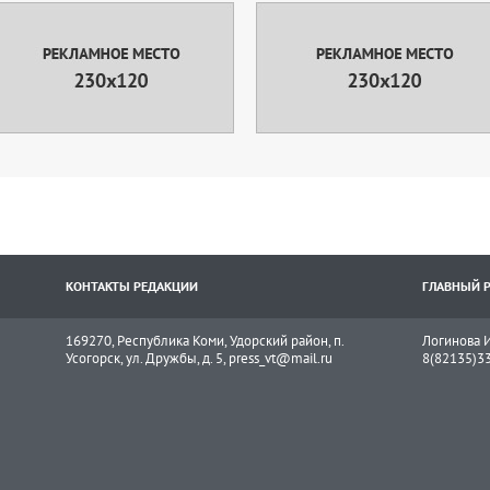
КОНТАКТЫ РЕДАКЦИИ
ГЛАВНЫЙ 
169270, Республика Коми, Удорский район, п.
Логинова И
Усогорск, ул. Дружбы, д. 5, press_vt@mail.ru
8(82135)3