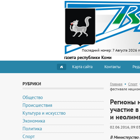
Последний номер:
7 Августа 2026 г
газета республики Коми
Карта сайта
Контакты
Ред
РУБРИКИ
Главная
Спорт
фестивале национ
Общество
Регионы 
Происшествия
участие в
Культура и искусство
и неолим
Экономика
02.06.2016, 09:0
Политика
Спорт
В Министерство 