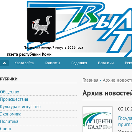
Последний номер:
7 Августа 2026 года
газета республики Коми
Карта сайта
Контакты
Редакция
Вакансии
Рекл
РУБРИКИ
Главная
Архив новост
Архив новосте
Общество
Происшествия
Культура и искусство
03.10.
Экономика
Госуд
Политика
пригл
Спорт
Управ