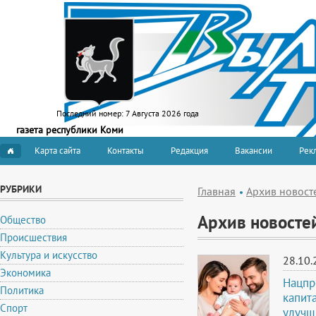
Последний номер:
7 Августа 2026 года
газета республики Коми
Карта сайта
Контакты
Редакция
Вакансии
Рекл
РУБРИКИ
Главная
Архив новост
Архив новосте
Общество
Происшествия
Культура и искусство
28.10.
Экономика
Нацпр
Политика
капит
Спорт
улучш