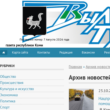
Последний номер:
7 Августа 2026 года
газета республики Коми
Карта сайта
Контакты
Редакция
Вакансии
Рекл
РУБРИКИ
Главная
Архив новост
Архив новосте
Общество
Происшествия
Культура и искусство
23.10.
Экономика
Нацпр
Политика
помощ
Спорт
В Ком