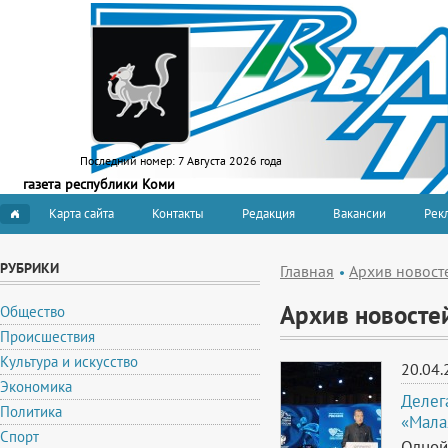
Последний номер:
7 Августа 2026 года
газета республики Коми
Карта сайта
Контакты
Редакция
Вакансии
Рекл
РУБРИКИ
Главная
Архив новост
Архив новосте
Общество
Происшествия
Культура и искусство
20.04.
Экономика
Делег
Политика
«Мала
Спорт
Одной