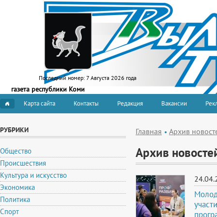
Последний номер:
7 Августа 2026 года
газета республики Коми
Карта сайта
Контакты
Редакция
Вакансии
Рекл
РУБРИКИ
Главная
Архив новост
Архив новосте
Общество
Происшествия
Культура и искусство
24.04.
Экономика
Молод
Политика
участ
Спорт
прогр