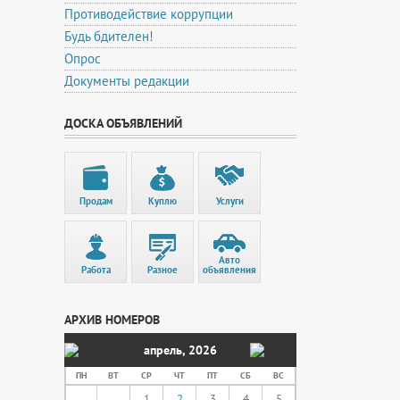
Противодействие коррупции
Будь бдителен!
Опрос
Документы редакции
ДОСКА ОБЪЯВЛЕНИЙ
Продам
Куплю
Услуги
Авто
Работа
Разное
объявления
АРХИВ НОМЕРОВ
апрель
,
2026
ПН
ВТ
СР
ЧТ
ПТ
СБ
ВС
1
2
3
4
5