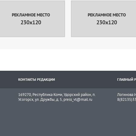
КОНТАКТЫ РЕДАКЦИИ
ГЛАВНЫЙ 
169270, Республика Коми, Удорский район, п.
Логинова И
Усогорск, ул. Дружбы, д. 5, press_vt@mail.ru
8(82135)3