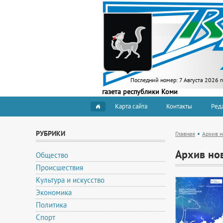
Последний номер:
7 Августа 2026 г
газета республики Коми
Карта сайта
Контакты
Ред
РУБРИКИ
Главная
Архив н
Архив но
Общество
Происшествия
Культура и искусство
Экономика
Политика
Спорт