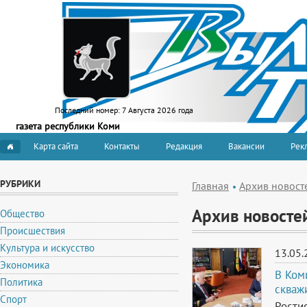
Последний номер:
7 Августа 2026 года
газета республики Коми
Карта сайта
Контакты
Редакция
Вакансии
Рекл
РУБРИКИ
Главная
Архив новост
Архив новосте
Общество
Происшествия
Культура и искусство
13.05.
Экономика
В Ком
Политика
скваж
Спорт
Рости