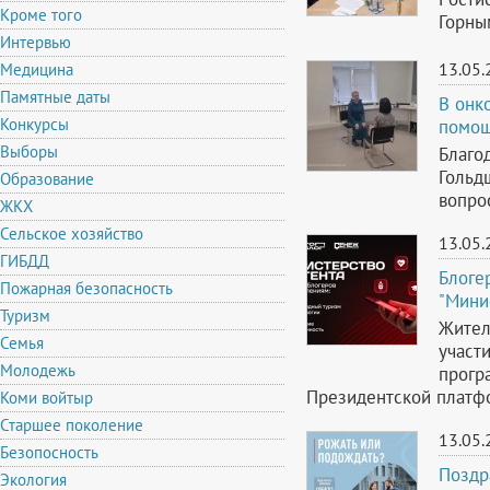
Кроме того
Горны
Интервью
13.05.
Медицина
Памятные даты
В онк
Конкурсы
помо
Выборы
Благо
Гольд
Образование
вопро
ЖКХ
Сельское хозяйство
13.05.
ГИБДД
Блоге
Пожарная безопасность
"Мини
Туризм
Жител
Семья
участ
Молодежь
прогр
Президентской платфо
Коми войтыр
Старшее поколение
13.05.
Безопосность
Поздр
Экология