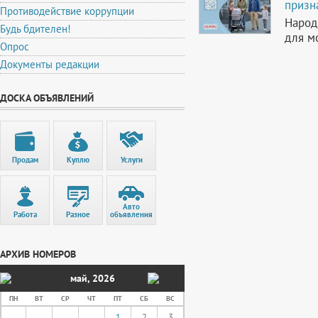
призн
Противодействие коррупции
Народ
Будь бдителен!
для м
Опрос
Документы редакции
ДОСКА ОБЪЯВЛЕНИЙ
Продам
Куплю
Услуги
Авто
Работа
Разное
объявления
АРХИВ НОМЕРОВ
май
,
2026
ПН
ВТ
СР
ЧТ
ПТ
СБ
ВС
1
2
3