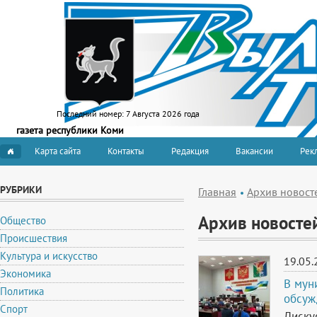
Последний номер:
7 Августа 2026 года
газета республики Коми
Карта сайта
Контакты
Редакция
Вакансии
Рекл
РУБРИКИ
Главная
Архив новост
Архив новосте
Общество
Происшествия
Культура и искусство
19.05.
Экономика
В мун
Политика
обсуж
Спорт
Диску