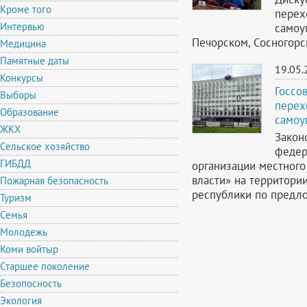
Кроме того
перех
Интервью
самоу
Печорском, Сосногорс
Медицина
Памятные даты
19.05.
Конкурсы
Госсо
Выборы
перех
Образование
самоу
ЖКХ
Закон
Сельское хозяйство
федер
ГИБДД
организации местного
власти» на территори
Пожарная безопасность
республики по предл
Туризм
Семья
Молодежь
Коми войтыр
Старшее поколение
Безопосность
Экология