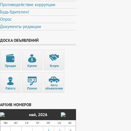
Противодействие коррупции
Будь бдителен!
Опрос
Документы редакции
ДОСКА ОБЪЯВЛЕНИЙ
Продам
Куплю
Услуги
Авто
Работа
Разное
объявления
АРХИВ НОМЕРОВ
май
,
2026
ПН
ВТ
СР
ЧТ
ПТ
СБ
ВС
1
2
3