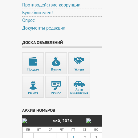
Противодействие коррупции
Будь бдителен!
Опрос
Документы редакции
ДОСКА ОБЪЯВЛЕНИЙ
Продам
Куплю
Услуги
Авто
Работа
Разное
объявления
АРХИВ НОМЕРОВ
май
,
2026
ПН
ВТ
СР
ЧТ
ПТ
СБ
ВС
1
2
3