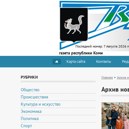
Последний номер:
7 Августа 2026 г
газета республики Коми
Карта сайта
Контакты
Ред
РУБРИКИ
Главная
Архив н
Архив но
Общество
Происшествия
Культура и искусство
Экономика
Политика
Спорт