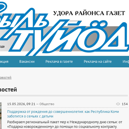
ода
акция
Вакансии
Реклама в газете
Реклама на сайте
Ин
овостей
востей
15.05.2026, 09:21
—
Общество
154
Поддержка от рождения до совершеннолетия: как Республика Коми
заботится о семьях с детьми
Разбираем региональный пакет мер к Международному дню семьи: от
«Подарка новорожденному» до помощи по социальному контракту.