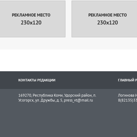
КОНТАКТЫ РЕДАКЦИИ
ГЛАВНЫЙ 
169270, Республика Коми, Удорский район, п.
Логинова И
Усогорск, ул. Дружбы, д. 5, press_vt@mail.ru
8(82135)3