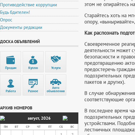
этом не опирайтесь на
Противодействие коррупции
Будь бдителен!
Старайтесь хоть на мг
Опрос
опору, «выныривайте»
Документы редакции
Как распознать подгот
ДОСКА ОБЪЯВЛЕНИЙ
Своевременное реагир
деятельности может с
безопасности и право
предотвращению акто
Продам
Куплю
Услуги
предостеречь граждан
подозрительных пред
пакетов и других).
Авто
Работа
Разное
объявления
В случае обнаружени
соответствующие орга
АРХИВ НОМЕРОВ
В последнее время ча
подозрительных предм
август
,
2026
устройствами. Подобн
ПН
ВТ
СР
ЧТ
ПТ
СБ
ВС
лестничных площадках
1
2