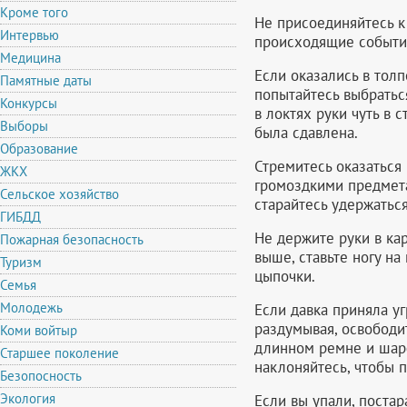
Кроме того
Не присоединяйтесь к 
Интервью
происходящие событи
Медицина
Если оказались в толпе
Памятные даты
попытайтесь выбраться
Конкурсы
в локтях руки чуть в 
Выборы
была сдавлена.
Образование
Стремитесь оказаться
ЖКХ
громоздкими предмет
Сельское хозяйство
старайтесь удержаться
ГИБДД
Не держите руки в ка
Пожарная безопасность
выше, ставьте ногу на
Туризм
цыпочки.
Семья
Молодежь
Если давка приняла у
раздумывая, освободи
Коми войтыр
длинном ремне и шарф
Старшее поколение
наклоняйтесь, чтобы п
Безопосность
Экология
Если вы упали, постар