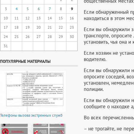
общественных местах
3
4
5
6
7
8
9
Если обнаруженный п
находиться в этом мес
10
11
12
13
14
15
16
17
18
19
20
21
22
23
Если вы обнаружили 
транспорте, опросите
24
25
26
27
28
29
30
установить, чья она и 
31
Если хозяин не устан
водителю.
ПОПУЛЯРНЫЕ МАТЕРИАЛЫ
Если вы обнаружили н
опросите соседей, во
установлен, немедлен
полиции.
Если вы обнаружили 
сообщите о находке а
Телефоны вызова экстренных служб
Во всех перечисленны
– не трогайте, не пе