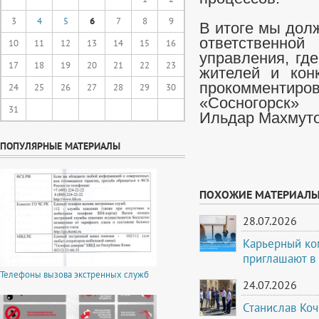
3
4
5
6
7
8
9
В итоге мы дол
ответственно
10
11
12
13
14
15
16
управления, гд
17
18
19
20
21
22
23
жителей и кон
прокомментиро
24
25
26
27
28
29
30
«Сосногорск»
31
Ильдар Махмуто
ПОПУЛЯРНЫЕ МАТЕРИАЛЫ
ПОХОЖИЕ МАТЕРИАЛ
28.07.2026
Карьерный ко
приглашают в
Телефоны вызова экстренных служб
24.07.2026
Станислав Коч