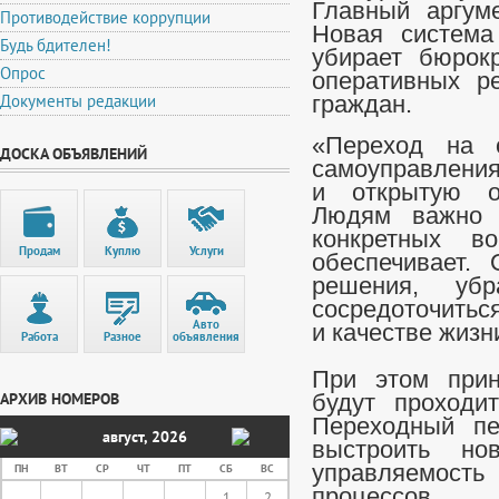
Главный аргум
Противодействие коррупции
Новая система
Будь бдителен!
убирает бюрок
Опрос
оперативных р
Документы редакции
граждан.
«Переход на о
ДОСКА ОБЪЯВЛЕНИЙ
самоуправления
и открытую от
Людям важно з
конкретных в
Продам
Куплю
Услуги
обеспечивает.
решения, уб
сосредоточитьс
Авто
и качестве жизн
Работа
Разное
объявления
При этом прин
АРХИВ НОМЕРОВ
будут проходит
Переходный пе
август
,
2026
выстроить но
управляемость 
ПН
ВТ
СР
ЧТ
ПТ
СБ
ВС
процессов.
1
2