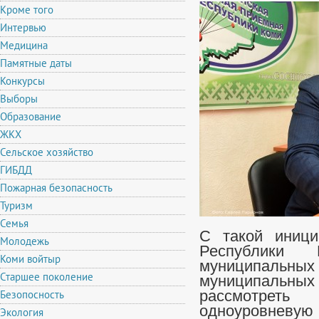
Кроме того
Интервью
Медицина
Памятные даты
Конкурсы
Выборы
Образование
ЖКХ
Сельское хозяйство
ГИБДД
Пожарная безопасность
Туризм
Семья
С такой иници
Молодежь
Республики
Коми войтыр
муниципаль
Старшее поколение
муниципальны
Безопосность
рассмотрет
одноуровневую 
Экология