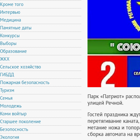
Кроме того
Интервью
Медицина
Памятные даты
Конкурсы
Выборы
Образование
ЖКХ
Сельское хозяйство
ГИБДД
Пожарная безопасность
Туризм
Парк «Патриот» распо
Семья
улицей Речной.
Молодежь
Коми войтыр
Гостей праздника жду
перетягивание каната,
Старшее поколение
метание ножа и топора
Безопосность
сборка автомата на в
Экология