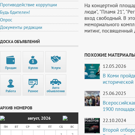
Противодействие коррупции
На концертной площадк
люди", "Пламя 21", "Р
Будь бдителен!
вход свободный. В это
Опрос
мемориального компл
Документы редакции
митинг, посвященный 
ДОСКА ОБЪЯВЛЕНИЙ
ПОХОЖИЕ МАТЕРИАЛ
12.05.2026
Продам
Куплю
Услуги
В Коми пройд
исторической
Авто
Работа
Разное
объявления
25.06.2025
Всероссийская
АРХИВ НОМЕРОВ
1900 площадка
август
,
2026
22.10.2024
ПН
ВТ
СР
ЧТ
ПТ
СБ
ВС
Второй отборо
1
2