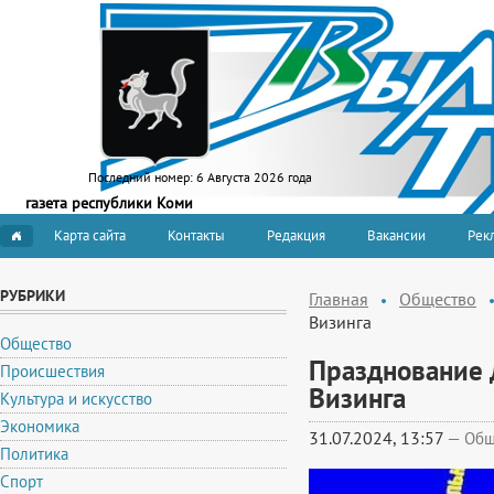
Последний номер:
6 Августа 2026 года
газета республики Коми
Карта сайта
Контакты
Редакция
Вакансии
Рекл
РУБРИКИ
Главная
Общество
Визинга
Общество
Празднование 
Происшествия
Визинга
Культура и искусство
Экономика
31.07.2024, 13:57
—
Общ
Политика
Спорт