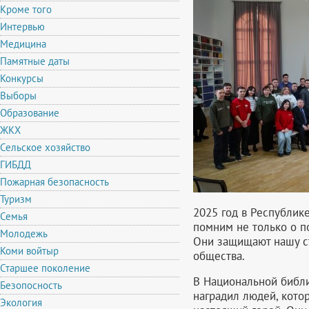
Кроме того
Интервью
Медицина
Памятные даты
Конкурсы
Выборы
Образование
ЖКХ
Сельское хозяйство
ГИБДД
Пожарная безопасность
Туризм
2025 год в Республике
Семья
помним не только о п
Молодежь
Они защищают нашу ст
Коми войтыр
общества.
Старшее поколение
В Национальной библи
Безопосность
наградил людей, кото
Экология