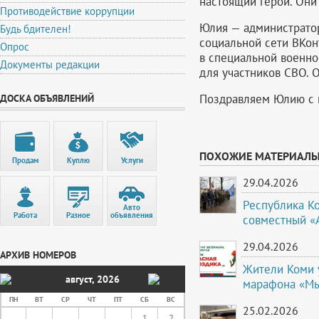
настоящий герой. Они
Противодействие коррупции
Юлия — администратор
Будь бдителен!
социальной сети ВКон
Опрос
в специальной военно
Документы редакции
для участников СВО. О
Поздравляем Юлию с н
ДОСКА ОБЪЯВЛЕНИЙ
ПОХОЖИЕ МАТЕРИАЛ
Продам
Куплю
Услуги
29.04.2026
Республика К
Авто
Работа
Разное
объявления
совместный «
29.04.2026
АРХИВ НОМЕРОВ
Жители Коми 
август
,
2026
марафона «Мы
ПН
ВТ
СР
ЧТ
ПТ
СБ
ВС
25.02.2026
1
2