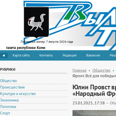
Последний номер:
7 Августа 2026 года
газета республики Коми
Карта сайта
Контакты
Редакция
Вакансии
Рекл
РУБРИКИ
Главная
Общество
Фронт. Всё для победы
Общество
Юлии Провст в
Происшествия
«Народный Фро
Культура и искусство
Экономика
23.01.2025, 17:58
—
Об
Политика
Спорт