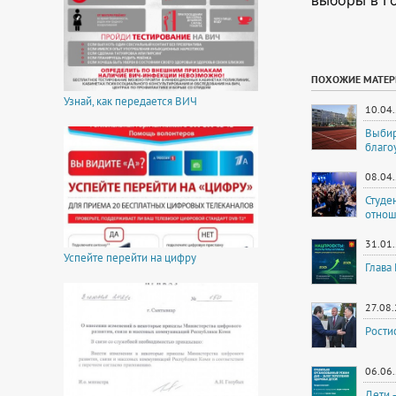
выборы в Г
ПОХОЖИЕ МАТЕ
Узнай, как передается ВИЧ
10.04
Выбир
благо
08.04
Студе
отнош
31.01
Успейте перейти на цифру
Глава
27.08
Рости
06.06
Дети 