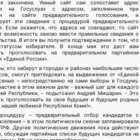
ия закончена. Умный сайт сам сопоставит адрес
ии на Госуслуах с адресом, заполненном при
ии на сайте предварительного голосования, и
рует эти сведения с процедурой предварительного
я. Если окажется, что адреса не совпадают, то сайт
т возможность заново ввести правильные сведения о
ьства. В итоге вы получите подтверждение о том, что
статусом избирателя. В конце мая это даст вам
ть проголосовать на предварительном партийном
и «Единой России».
ы, кто наберут в городах и районах наибольшее число
сов, смогут претендовать на выдвижение от «Единой
сенью – непосредственно на сами выборы в Госдуму.
частие в этом важном деле - важный шаг для каждого
ей Республики, - подытожил Андрей Мишарин. - Это
ь проголосовать за свое будущее и будущее родных
 нашей любимой Республики Коми!».
роцедуру – предварительный отбор кандидатов с
аселения – в этом политическом сезоне запланировала
ПРФ. Другие политические движения пока действуют
е, обсуждая партийные списки будущих кандидатов на