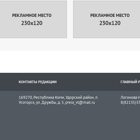
КОНТАКТЫ РЕДАКЦИИ
ГЛАВНЫЙ 
169270, Республика Коми, Удорский район, п.
Логинова И
Усогорск, ул. Дружбы, д. 5, press_vt@mail.ru
8(82135)3