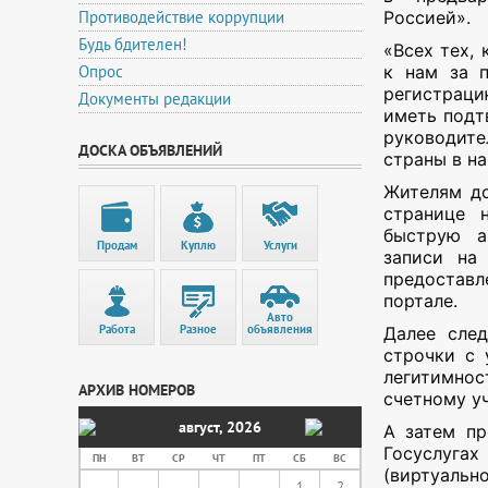
Противодействие коррупции
Россией».
Будь бдителен!
«Всех тех,
Опрос
к нам за 
регистраци
Документы редакции
иметь подт
руководите
ДОСКА ОБЪЯВЛЕНИЙ
страны в н
Жителям до
странице 
быструю а
Продам
Куплю
Услуги
записи на
предостав
портале.
Авто
Работа
Разное
объявления
Далее след
строчки с 
легитимно
АРХИВ НОМЕРОВ
счетному уч
август
,
2026
А затем пр
Госуслуга
ПН
ВТ
СР
ЧТ
ПТ
СБ
ВС
(виртуаль
1
2