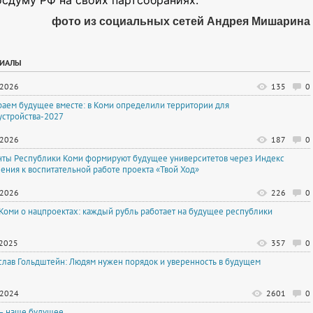
осдуму РФ на своих партсобраниях.
фото из социальных сетей Андрея Мишарина
РИАЛЫ
.2026
135
0
аем будущее вместе: в Коми определили территории для
устройства-2027
.2026
187
0
нты Республики Коми формируют будущее университетов через Индекс
ения к воспитательной работе проекта «Твой Ход»
.2026
226
0
 Коми о нацпроектах: каждый рубль работает на будущее республики
.2025
357
0
слав Гольдштейн: Людям нужен порядок и уверенность в будущем
.2024
2601
0
— наше будущее