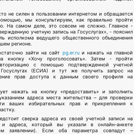
 кто не силен в пользовании интернетом и обращается
помощью, мы консультируем, как правильно пройти
ю. На самом деле, это совсем не сложно. Главное -
вержденную учетную запись на Госуслугах», - пояснил
ль исполкома ведущего общественного объединения
ашем регионе.
статочно зайти на сайт
pg.er.ru
и нажать на главной
на кнопку «Хочу проголосовать». Затем - пройти
вторизацию с помощью подтвержденной учетной
 Госуслугах (ЕСИА) и тут же получить запрос на
ление прав доступа к данным своего профиля на
ует нажать на кнопку «предоставить» и заполнить
указанием адреса места жительства – для проверки
сти ваших избирательных прав и прикрепления к
астку.
едстоит сверка адреса из своей учетной записи на
х и адреса, который вы указали в онлайн-анкете
ном заявлении). Если оба параметра совпадут –