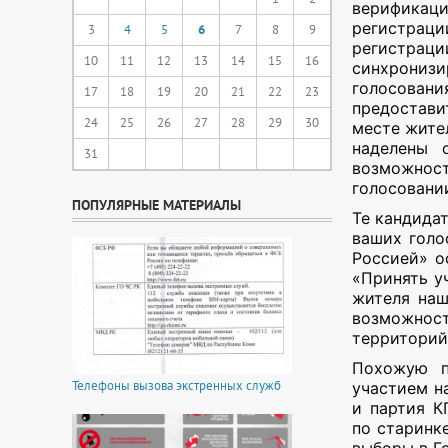
верификац
регистрац
3
4
5
6
7
8
9
регистрац
10
11
12
13
14
15
16
синхронизи
голосовани
17
18
19
20
21
22
23
предостави
24
25
26
27
28
29
30
месте жител
наделены 
31
возможнос
голосовани
ПОПУЛЯРНЫЕ МАТЕРИАЛЫ
Те кандидат
ваших голо
Россией» о
«Принять у
жителя наш
возможност
территорий
Похожую п
Телефоны вызова экстренных служб
участием н
и партия К
по старинк