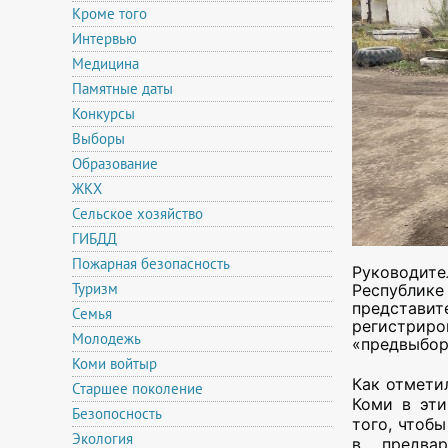
Кроме того
Интервью
Медицина
Памятные даты
Конкурсы
Выборы
Образование
ЖКХ
Сельское хозяйство
ГИБДД
Пожарная безопасность
Руководит
Туризм
Республи
предста
Семья
регистриро
Молодежь
«предвыбор
Коми войтыр
Как отмети
Старшее поколение
Коми в эти
Безопосность
того, чтоб
Экология
в предвар