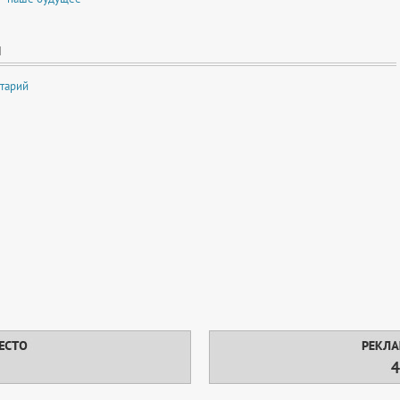
И
тарий