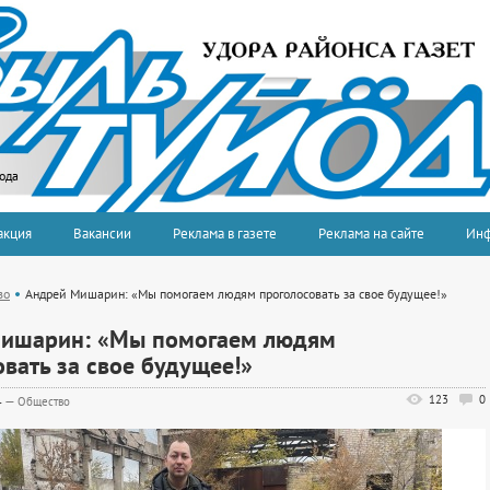
года
акция
Вакансии
Реклама в газете
Реклама на сайте
Ин
во
Андрей Мишарин: «Мы помогаем людям проголосовать за свое будущее!»
ишарин: «Мы помогаем людям
вать за свое будущее!»
123
0
4
—
Общество