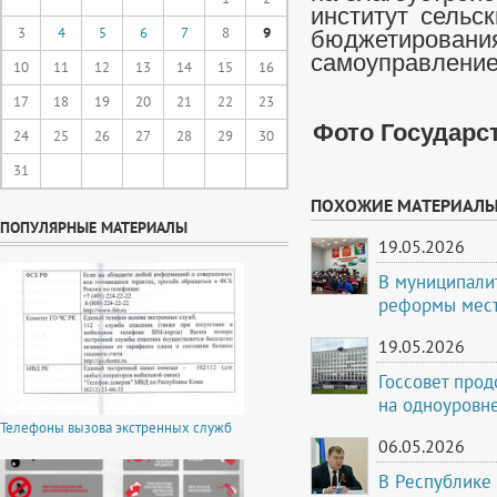
институт сельс
3
4
5
6
7
8
9
бюджетирования
самоуправление
10
11
12
13
14
15
16
17
18
19
20
21
22
23
Фото Государс
24
25
26
27
28
29
30
31
ПОХОЖИЕ МАТЕРИАЛ
ПОПУЛЯРНЫЕ МАТЕРИАЛЫ
19.05.2026
В муниципали
реформы мест
19.05.2026
Госсовет прод
на одноуровн
Телефоны вызова экстренных служб
06.05.2026
В Республике