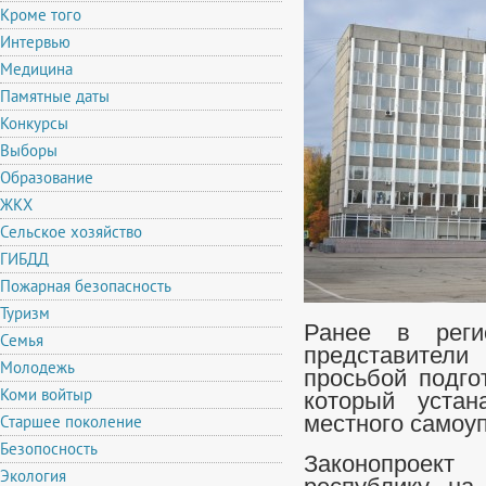
Кроме того
Интервью
Медицина
Памятные даты
Конкурсы
Выборы
Образование
ЖКХ
Сельское хозяйство
ГИБДД
Пожарная безопасность
Туризм
Ранее в реги
Семья
представител
Молодежь
просьбой подго
Коми войтыр
который устан
Старшее поколение
местного самоу
Безопосность
Законопроект 
Экология