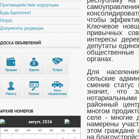
республику на
Противодействие коррупции
самоуправле
Будь бдителен!
консолидироват
чтобы эффекти
Опрос
Ключевое новш
Документы редакции
привычных сов
интересы дерев
ДОСКА ОБЪЯВЛЕНИЙ
депутаты единог
общественные
органах.
Продам
Куплю
Услуги
Для населени
сельские админ
сменив статус 
значит, что з
Авто
Работа
Разное
объявления
нотариальными 
районный цент
многом продикт
АРХИВ НОМЕРОВ
селе - многие 
август
,
2026
намерены участ
этом граждане 
ПН
ВТ
СР
ЧТ
ПТ
СБ
ВС
на благоустройс
1
2