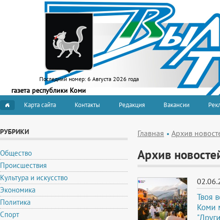
Последний номер:
6 Августа 2026 года
газета республики Коми
Карта сайта
Контакты
Редакция
Вакансии
Рекл
РУБРИКИ
Главная
Архив новост
Архив новосте
Общество
Происшествия
Культура и искусство
02.06.
Экономика
Твоя 
Политика
Коми 
Спорт
"Друг