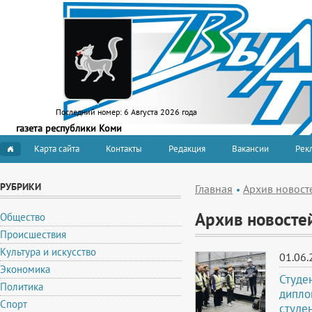
Последний номер:
6 Августа 2026 года
газета республики Коми
Карта сайта
Контакты
Редакция
Вакансии
Рекл
РУБРИКИ
Главная
Архив новост
Архив новосте
Общество
Происшествия
Культура и искусство
01.06.
Экономика
Студе
Политика
дипло
Спорт
студе