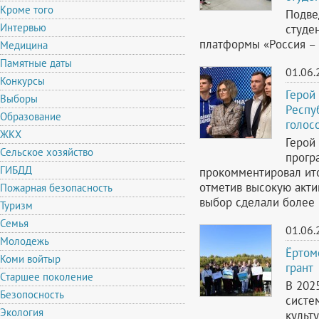
Кроме того
Подве
Интервью
студе
платформы «Россия – 
Медицина
Памятные даты
01.06.
Конкурсы
Герой
Выборы
Респу
Образование
голос
ЖКХ
Герой
Сельское хозяйство
прогр
ГИБДД
прокомментировал ито
отметив высокую акти
Пожарная безопасность
выбор сделали более 
Туризм
Семья
01.06.
Молодежь
Ёртом
Коми войтыр
грант
Старшее поколение
В 202
Безопосность
систе
Экология
культ