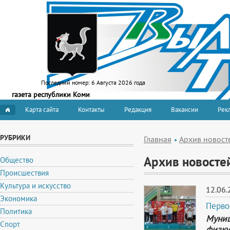
Последний номер:
6 Августа 2026 года
газета республики Коми
Карта сайта
Контакты
Редакция
Вакансии
Рекл
РУБРИКИ
Главная
Архив новост
Архив новосте
Общество
Происшествия
Культура и искусство
12.06.
Экономика
Перво
Политика
Муниц
Спорт
физку