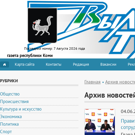
Последний номер:
7 Августа 2026 года
газета республики Коми
Карта сайта
Контакты
Редакция
Вакансии
Рекл
РУБРИКИ
Главная
Архив новост
Архив новосте
Общество
Происшествия
Культура и искусство
04.06.
Экономика
Прави
Политика
сотру
Спорт
Глава