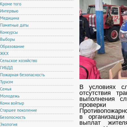
Кроме того
Интервью
Медицина
Памятные даты
Конкурсы
Выборы
Образование
ЖКХ
Сельское хозяйство
ГИБДД
Пожарная безопасность
Туризм
В условиях сл
Семья
отсутствия тр
Молодежь
выполнения сл
Коми войтыр
проверки п
Старшее поколение
Противопожарно
в организации
Безопосность
выплат жител
Экология