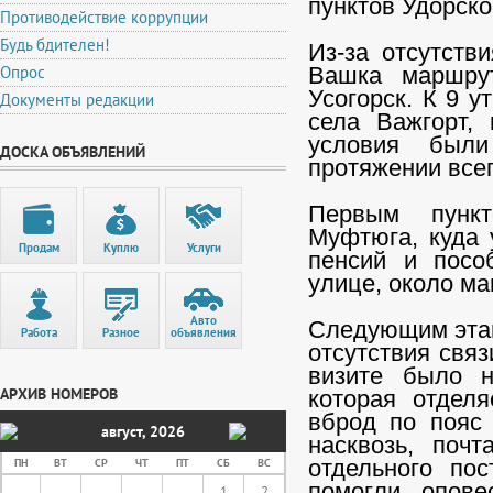
пунктов Удорско
Противодействие коррупции
Будь бдителен!
Из-за отсутств
Опрос
Вашка маршру
Усогорск. К 9 у
Документы редакции
села Важгорт, 
условия были
ДОСКА ОБЪЯВЛЕНИЙ
протяжении все
Первым пункт
Муфтюга, куда 
Продам
Куплю
Услуги
пенсий и посо
улице, около ма
Авто
Следующим этап
Работа
Разное
объявления
отсутствия свя
визите было н
АРХИВ НОМЕРОВ
которая отделя
вброд по пояс 
август
,
2026
насквозь, поч
ПН
ВТ
СР
ЧТ
ПТ
СБ
ВС
отдельного по
помогли опове
1
2