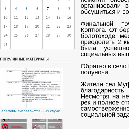
организовали 
3
4
5
6
7
8
9
обсушиться и со
10
11
12
13
14
15
16
Финальной то
17
18
19
20
21
22
23
Коптюга. От бер
болотоходе ме
24
25
26
27
28
29
30
преодолеть 2 к
31
была успешн
социальных вып
ПОПУЛЯРНЫЕ МАТЕРИАЛЫ
Обратно в село
полуночи.
Жители сел Муф
благодарность
Несмотря на не
рек и полное от
самоотверженно
Телефоны вызова экстренных служб
социальной зад