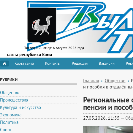
Последний номер:
6 Августа 2026 года
газета республики Коми
Карта сайта
Контакты
Редакция
Вакансии
Рекл
РУБРИКИ
Главная
Общество
и пособия в отдалённы
Общество
Региональные 
Происшествия
пенсии и пособ
Культура и искусство
Экономика
27.05.2026, 11:55
—
Общ
Политика
Спорт