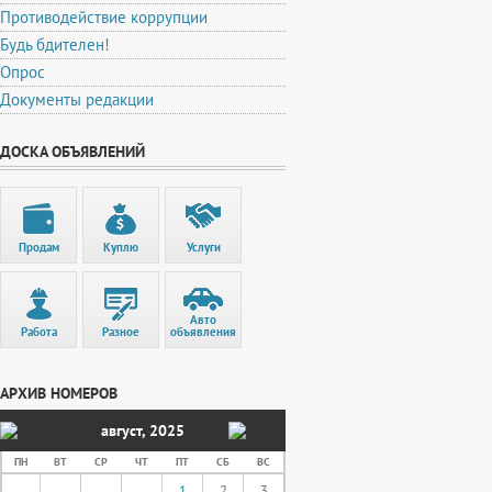
Противодействие коррупции
Будь бдителен!
Опрос
Документы редакции
ДОСКА ОБЪЯВЛЕНИЙ
Продам
Куплю
Услуги
Авто
Работа
Разное
объявления
АРХИВ НОМЕРОВ
август
,
2025
ПН
ВТ
СР
ЧТ
ПТ
СБ
ВС
1
2
3