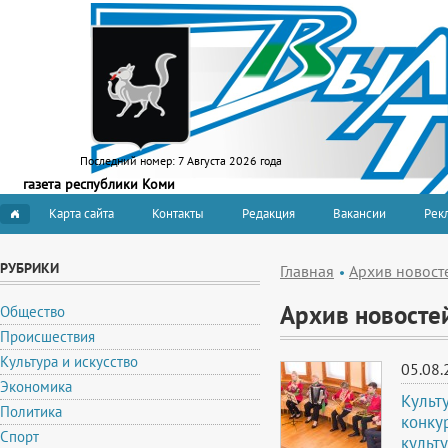
Последний номер:
7 Августа 2026 года
газета республики Коми
Карта сайта
Контакты
Редакция
Вакансии
Рекл
РУБРИКИ
Главная
Архив новост
Архив новосте
Общество
Происшествия
Культура и искусство
05.08.
Экономика
Культ
Политика
конку
Спорт
культ