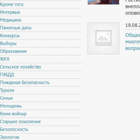
Кроме того
внепл
Интервью
опове
Медицина
18.08.
Памятные даты
Общес
Конкурсы
много
Выборы
вопро
Образование
ЖКХ
Сельское хозяйство
ГИБДД
Пожарная безопасность
Туризм
Семья
Молодежь
Коми войтыр
Старшее поколение
Безопосность
Экология