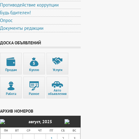
Противодействие коррупции
Будь бдителен!
Опрос
Документы редакции
ДОСКА ОБЪЯВЛЕНИЙ
Продам
Куплю
Услуги
Авто
Работа
Разное
объявления
АРХИВ НОМЕРОВ
август
,
2025
ПН
ВТ
СР
ЧТ
ПТ
СБ
ВС
1
2
3