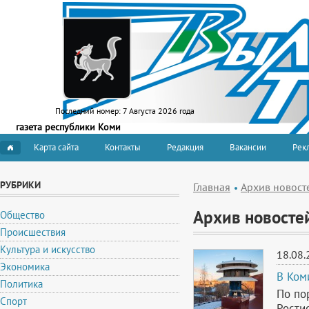
Последний номер:
7 Августа 2026 года
газета республики Коми
Карта сайта
Контакты
Редакция
Вакансии
Рекл
РУБРИКИ
Главная
Архив новост
Архив новосте
Общество
Происшествия
Культура и искусство
18.08.
Экономика
В Ком
Политика
По по
Спорт
Рости