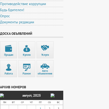
Противодействие коррупции
Будь бдителен!
Опрос
Документы редакции
ДОСКА ОБЪЯВЛЕНИЙ
Продам
Куплю
Услуги
Авто
Работа
Разное
объявления
АРХИВ НОМЕРОВ
август
,
2025
ПН
ВТ
СР
ЧТ
ПТ
СБ
ВС
1
2
3