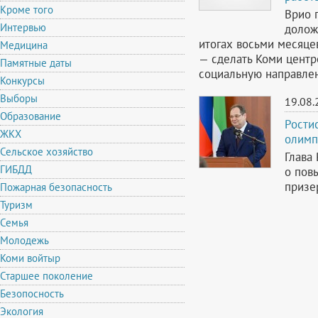
Кроме того
Врио 
Интервью
долож
итогах восьми месяце
Медицина
— сделать Коми центр
Памятные даты
социальную направлен
Конкурсы
Выборы
19.08.
Образование
Рости
ЖКХ
олимп
Сельское хозяйство
Глава
ГИБДД
о пов
призе
Пожарная безопасность
Туризм
Семья
Молодежь
Коми войтыр
Старшее поколение
Безопосность
Экология