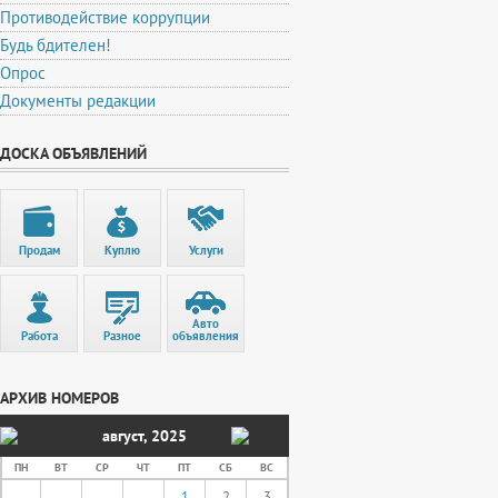
Противодействие коррупции
Будь бдителен!
Опрос
Документы редакции
ДОСКА ОБЪЯВЛЕНИЙ
Продам
Куплю
Услуги
Авто
Работа
Разное
объявления
АРХИВ НОМЕРОВ
август
,
2025
ПН
ВТ
СР
ЧТ
ПТ
СБ
ВС
1
2
3