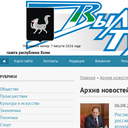
Последний номер:
7 Августа 2026 года
газета республики Коми
Карта сайта
Контакты
Редакция
Вакансии
Рекл
РУБРИКИ
Главная
Архив новост
Архив новосте
Общество
Происшествия
Культура и искусство
06.08.
Экономика
Рости
Политика
росси
Спорт
второ