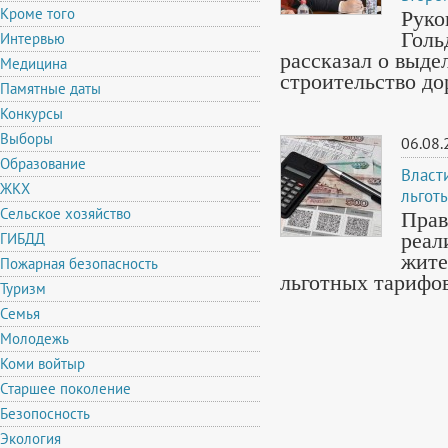
Кроме того
Руко
Голь
Интервью
рассказал о выде
Медицина
строительство д
Памятные даты
Конкурсы
Выборы
06.08.
Образование
Власт
ЖКХ
льгот
Сельское хозяйство
Пра
ГИБДД
реа
жите
Пожарная безопасность
льготных тарифо
Туризм
Семья
Молодежь
Коми войтыр
Старшее поколение
Безопосность
Экология