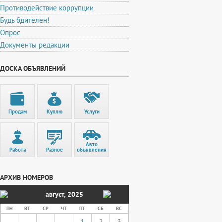
Противодействие коррупции
Будь бдителен!
Опрос
Документы редакции
ДОСКА ОБЪЯВЛЕНИЙ
Продам
Куплю
Услуги
Авто
Работа
Разное
объявления
АРХИВ НОМЕРОВ
август
,
2025
ПН
ВТ
СР
ЧТ
ПТ
СБ
ВС
1
2
3