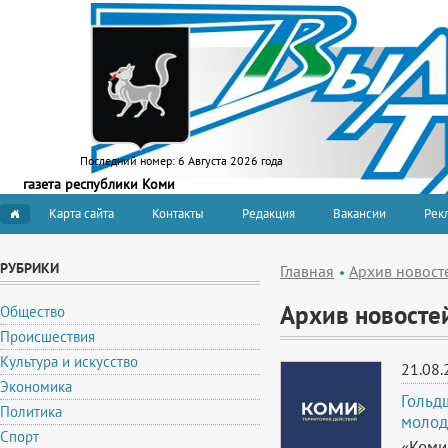
Последний номер:
6 Августа 2026 года
газета республики Коми
Карта сайта
Контакты
Редакция
Вакансии
Рекл
РУБРИКИ
Главная
Архив новост
Архив новосте
Общество
Происшествия
Культура и искусство
21.08.
Экономика
Гольд
Политика
молод
Спорт
«Коми 